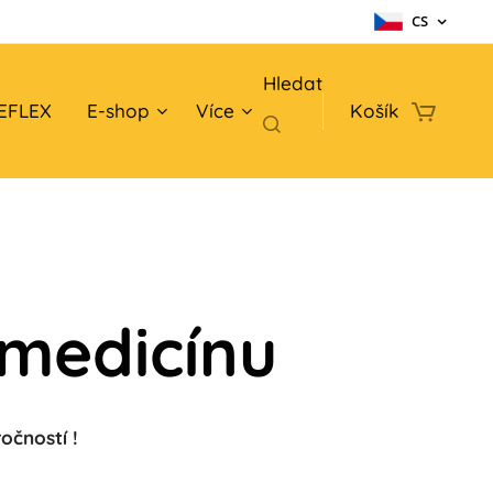
CS
Hledat
EFLEX
E-shop
Více
Košík
 medicínu
očností !