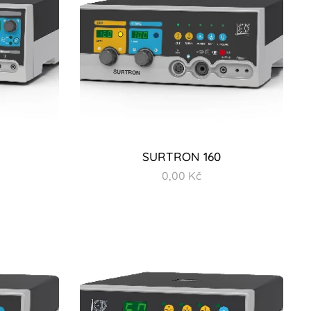
SURTRON 160
0,00
Kč