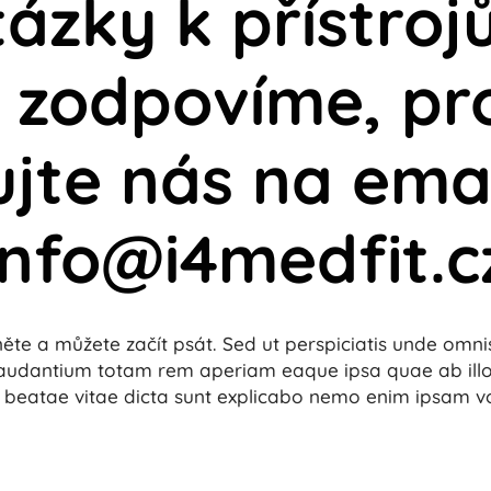
tázky k přístro
i zodpovíme, pr
jte nás na ema
info@i4medfit.c
něte a můžete začít psát. Sed ut perspiciatis unde omnis
dantium totam rem aperiam eaque ipsa quae ab illo in
o beatae vitae dicta sunt explicabo nemo enim ipsam v