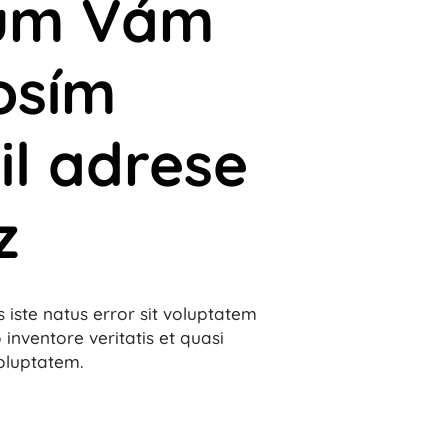
jům Vám
osím
il adrese
z
 iste natus error sit voluptatem
ventore veritatis et quasi
oluptatem.