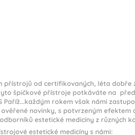
 přístrojů od
certifikovaných, léta dobř
tyto špičkové přístroje potkáváte na pře
 Paříž...každým rokem však námi zastupov
í ověřené novinky, s potvrzeným efektem 
odborníků estetické medicíny z různých k
strojové estetické medicíny s námi: