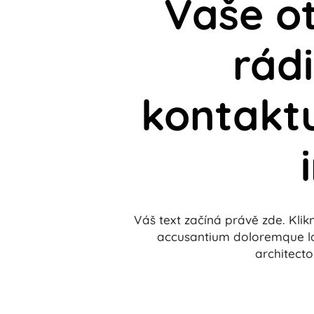
Vaše o
rád
kontaktu
Váš text začíná právě zde. Klik
accusantium doloremque lau
architect