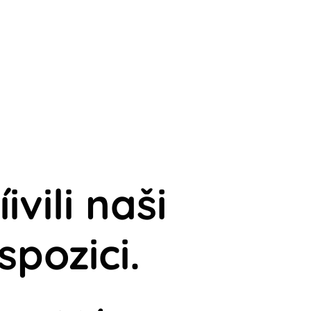
vili naši
spozici.