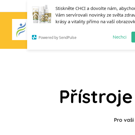
Stiskněte CHCI a dovolte nám, abych
Vám servírovali novinky ze světa zdrav
krásy a vitality přímo na vaší obrazov
Home
Nechci
Powered by SendPulse
Přístroj
Pro vaši