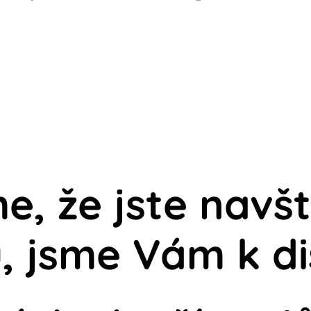
, že jste navštíi
, jsme Vám k di