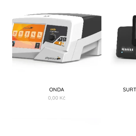
ONDA
SURT
0,00
Kč