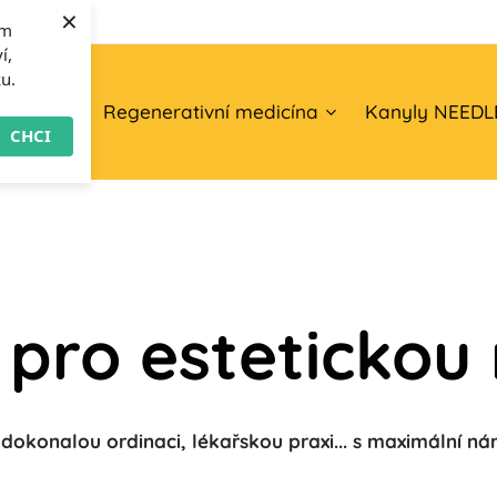
×
om
í,
ku.
O nás
Regenerativní medicína
Kanyly NEEDL
CHCI
e pro estetickou
 dokonalou ordinaci, lékařskou praxi... s maximální nár