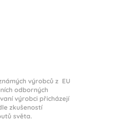
e známých výrobců z EU
dních odborných
aní výrobci přicházejí
dle zkušeností
outů světa.