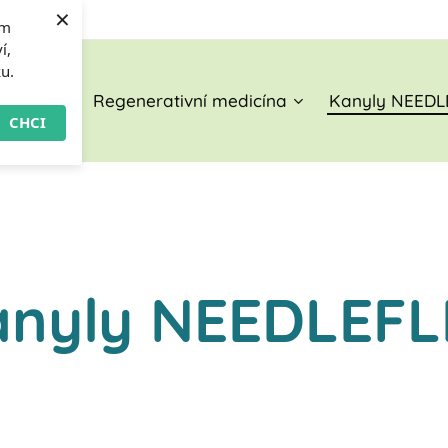
×
om
í,
ku.
O nás
Regenerativní medicína
Kanyly NEEDL
CHCI
anyly NEEDLEFL