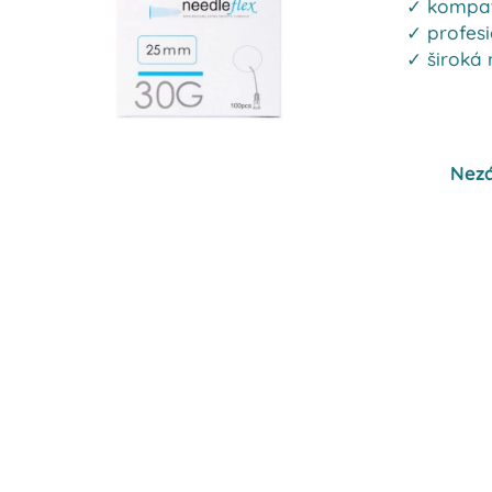
✓ kompati
✓ profesi
✓ široká 
Nezá