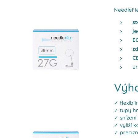
NeedleFle
st
j
EO
zd
CE
u
Výho
✓ flexibi
✓ tupý hr
✓ snížení
✓ vyšší k
✓ precizn