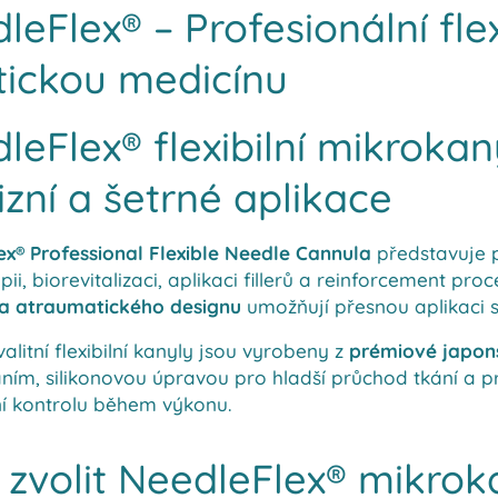
leFlex® – Profesionální fle
tickou medicínu
leFlex® flexibilní mikroka
izní a šetrné aplikace
x® Professional Flexible Needle Cannula
představuje p
ii, biorevitalizaci, aplikaci fillerů a reinforcement pr
 a atraumatického designu
umožňují přesnou aplikaci 
alitní flexibilní kanyly jsou vyrobeny z
prémiové japons
ním, silikonovou úpravou pro hladší průchod tkání a
í kontrolu během výkonu.
 zvolit NeedleFlex® mikrok