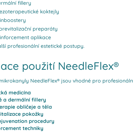
rmální fillery
zoterapeutické koktejly
inboostery
orevitalizační preparáty
inforcement aplikace
lší profesionální estetické postupy.
kace použití NeedleFlex®
í mikrokanyly NeedleFlex® jsou vhodné pro profesionální
cká medicína
 a dermální fillery
rapie obličeje a těla
italizace pokožky
ejuvenation procedury
orcement techniky