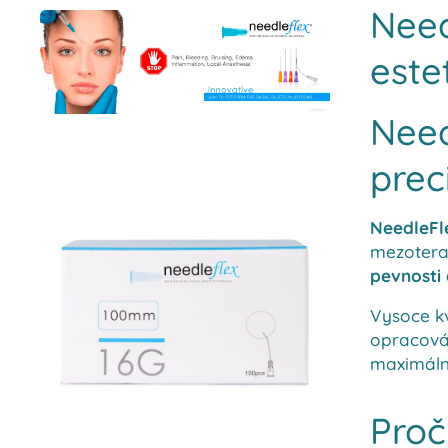
Need
este
Need
prec
NeedleFle
mezoterap
pevnosti
Vysoce kv
opracová
maximáln
Proč