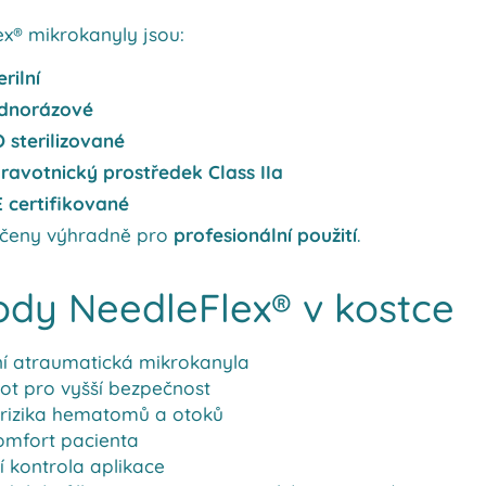
x® mikrokanyly jsou:
erilní
ednorázové
 sterilizované
ravotnický prostředek Class IIa
 certifikované
rčeny výhradně pro
profesionální použití
.
dy NeedleFlex® v kostce
lní atraumatická mikrokanyla
ot pro vyšší bezpečnost
 rizika hematomů a otoků
omfort pacienta
í kontrola aplikace