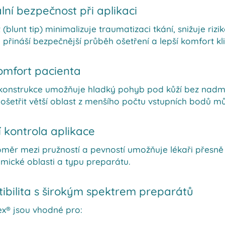
ní bezpečnost při aplikaci
 (blunt tip) minimalizuje traumatizaci tkání, snižuje riz
o přináší bezpečnější průběh ošetření a lepší komfort kl
omfort pacienta
í konstrukce umožňuje hladký pohyb pod kůží bez nadm
ošetřit větší oblast z menšího počtu vstupních bodů m
í kontrola aplikace
oměr mezi pružností a pevností umožňuje lékaři přesně
mické oblasti a typu preparátu.
bilita s širokým spektrem preparátů
x® jsou vhodné pro: