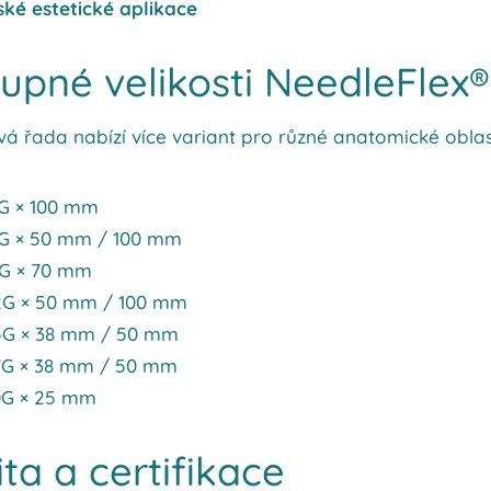
ké estetické aplikace
upné velikosti NeedleFlex®
á řada nabízí více variant pro různé anatomické oblas
G × 100 mm
8G × 50 mm / 100 mm
1G × 70 mm
2G × 50 mm / 100 mm
5G × 38 mm / 50 mm
7G × 38 mm / 50 mm
0G × 25 mm
ita a certifikace