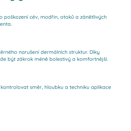
iko poškození cév, modřin, otoků a zánětlivých
ienta.
ěrného narušení dermálních struktur. Díky
ůže být zákrok méně bolestivý a komfortnější.
 kontrolovat směr, hloubku a techniku aplikace