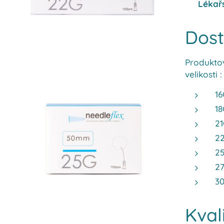
✔
Lékařs
Dost
Produktov
velikosti :
16
1
2
2
2
2
3
Kval