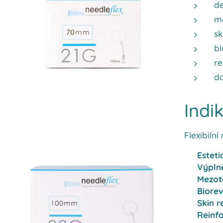
de
me
sk
bi
re
da
Indi
Flexibiln
✔
Esteti
✔
Výplně
✔
Mezote
✔
Biorev
✔
Skin r
✔
Reinf