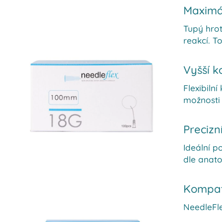
Maximál
Tupý hrot
reakcí. T
Vyšší k
Flexibiln
možnosti 
Precizn
Ideální p
dle anato
Kompati
NeedleFle