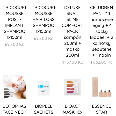
TRICOCURE
TRICOCURE
DELUXE
CELUDREN
MOUSSE
MOUSSE
SNAIL
PANTY 1
POST-
HAIR LOSS
SLIME
namočené
IMPLANT
SHAMPOO
COMFORT
legíny + 4
SHAMPOO
1x150ml
PACK
sáčky
1x150ml
šampón
Biopeel + 2
695,00
Kč
200ml +
kalhotky
695,00
Kč
maska
Beautene
200ml
+ 1 náplň
1 157,00
Kč
1 662,00
Kč
BOTOPHASE
BIOPEEL
BIOACT
ESSENCE
FACE NECK
SACHETS
MASK 10x
STAR