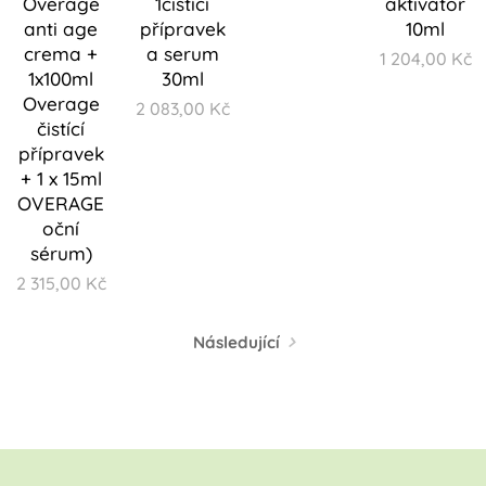
Overage
1čistící
aktivátor
anti age
přípravek
10ml
crema +
a serum
1 204,00
Kč
1x100ml
30ml
Overage
2 083,00
Kč
čistící
přípravek
+ 1 x 15ml
OVERAGE
oční
sérum)
2 315,00
Kč
Následující