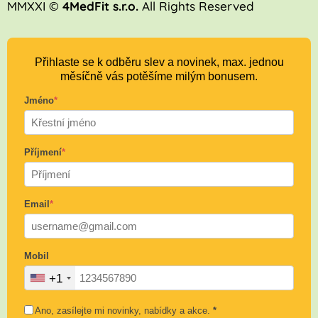
MMXXI ©
4MedFit s.r.o.
All Rights Reserved
Přihlaste se k odběru slev a novinek, max. jednou
měsíčně vás potěšíme milým bonusem.
Jméno
*
Příjmení
*
Email
*
Mobil
+1
Ano, zasílejte mi novinky, nabídky a akce.
*