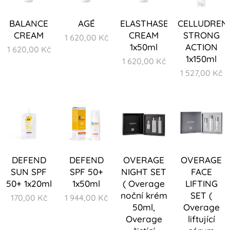
BALANCE
AGÉ
ELASTHASE
CELLUDREN
CREAM
CREAM
STRONG
1 620,00
Kč
1x50ml
ACTION
1 620,00
Kč
1x150ml
1 620,00
Kč
1 527,00
Kč
DEFEND
DEFEND
OVERAGE
OVERAGE
SUN SPF
SPF 50+
NIGHT SET
FACE
50+ 1x20ml
1x50ml
( Overage
LIFTING
noční krém
SET (
170,00
Kč
1 944,00
Kč
50ml,
Overage
Overage
liftující