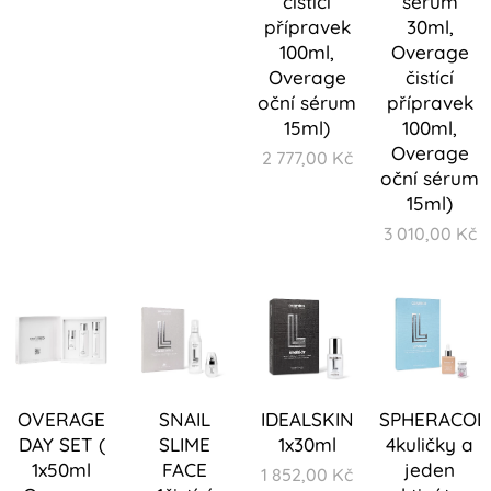
čistící
sérum
přípravek
30ml,
100ml,
Overage
Overage
čistící
oční sérum
přípravek
15ml)
100ml,
Overage
2 777,00
Kč
oční sérum
15ml)
3 010,00
Kč
OVERAGE
SNAIL
IDEALSKIN
SPHERACOL
DAY SET (
SLIME
1x30ml
4kuličky a
1x50ml
FACE
jeden
1 852,00
Kč