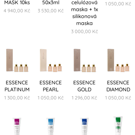
MASK 10ks
50x3ml
celulózová
1 050,00
Kč
maska + 1x
4 940,00
Kč
3 530,00
Kč
silikonová
maska
3 000,00
Kč
ESSENCE
ESSENCE
ESSENCE
ESSENCE
PLATINUM
PEARL
GOLD
DIAMOND
1 300,00
Kč
1 050,00
Kč
1 296,00
Kč
1 050,00
Kč