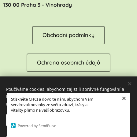
130 00 Praha 3 - Vinohrady
Obchodní podmínky
Ochrana osobních údajů
Používáme cookies, abychom zajistili správné fungování a
Reklamace
×
bezpečnost našich stránek. Tím vám můžeme zajistit tu
Stiskněte CHCI a dovolte nám, abychom Vám
nejlepší zkušenost při jejich návštěvě.
servírovali novinky ze světa zdraví, krásy a
vitality přímo na vaší obrazovku.
Cookies
Přijmout nezbytné
Přijmout vše
Powered by SendPulse
Jazyky