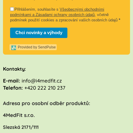
Přihlášením, souhlasíte s
Všeobecnými obchodními
podmínkami a Zásadami ochrany osobních údajů
, včetně
podmínek použití cookies a zpracování vašich osobních údajů
*
Chci novinky a výhody
Provided by SendPulse
K
ontakty:
E-mail:
info@i4medfit.cz
Telefon:
+420 222 210 237
Adresa pro osobní odběr produktů:
4MedFit s.r.o.
Slezská 2171/111