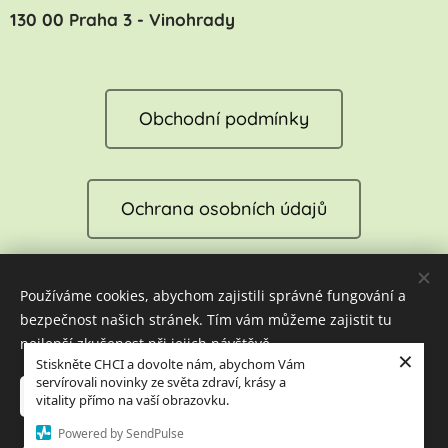
130 00 Praha 3 - Vinohrady
Obchodní podmínky
Ochrana osobních údajů
Používáme cookies, abychom zajistili správné fungování a
Reklamace
bezpečnost našich stránek. Tím vám můžeme zajistit tu
nejlepší zkušenost při jejich návštěvě.
×
Stiskněte CHCI a dovolte nám, abychom Vám
servírovali novinky ze světa zdraví, krásy a
Cookies
Přijmout nezbytné
Přijmout vše
vitality přímo na vaší obrazovku.
Powered by SendPulse
Jazyky