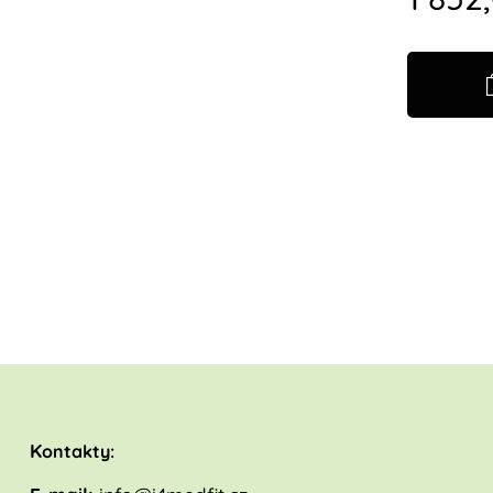
K
ontakty: