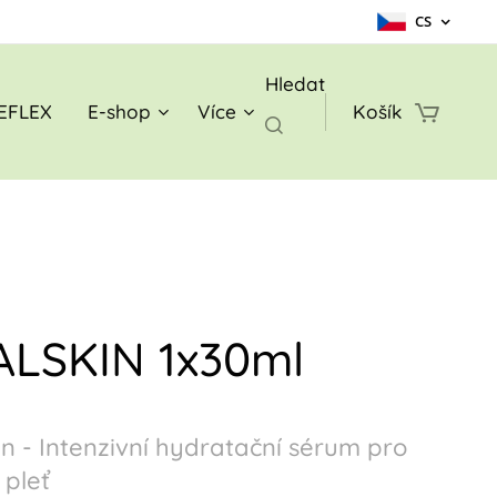
CS
Hledat
EFLEX
E-shop
Více
Košík
ALSKIN 1x30ml
in - Intenzivní hydratační sérum pro
 pleť