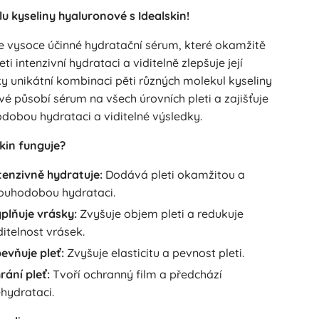
lu kyseliny hyaluronové s Idealskin!
je vysoce účinné hydratační sérum, které okamžitě
ti intenzivní hydrataci a viditelně zlepšuje její
ky unikátní kombinaci pěti různých molekul kyseliny
é působí sérum na všech úrovních pleti a zajišťuje
dobou hydrataci a viditelné výsledky.
kin funguje?
tenzivně hydratuje:
Dodává pleti okamžitou a
ouhodobou hydrataci.
plňuje vrásky:
Zvyšuje objem pleti a redukuje
ditelnost vrásek.
evňuje pleť:
Zvyšuje elasticitu a pevnost pleti.
rání pleť:
Tvoří ochranný film a předchází
hydrataci.