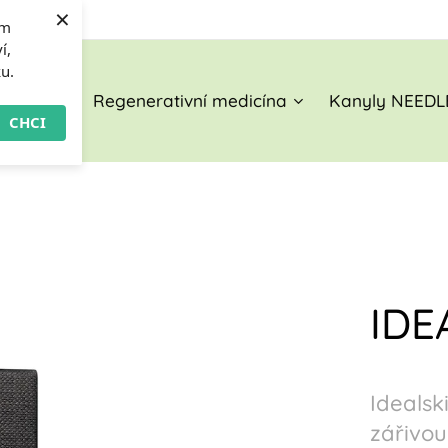
×
om
í,
ku.
O nás
Regenerativní medicína
Kanyly NEEDL
CHCI
IDE
Idealsk
zářivou