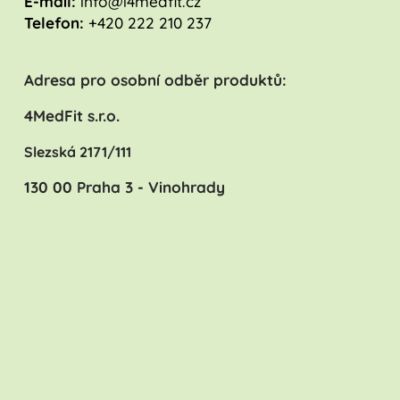
E-mail:
info@i4medfit.cz
Telefon:
+420 222 210 237
Adresa pro osobní odběr produktů:
4MedFit s.r.o.
Slezská 2171/111
130 00 Praha 3 - Vinohrady