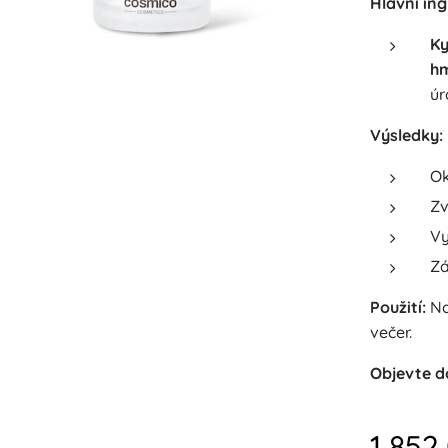
Hlavní ing
Ky
h
úr
Výsledky:
Ok
Zv
Vy
Zá
Použití:
Na
večer.
Objevte d
1 852