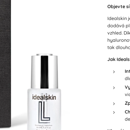
Objevte sí
Idealskin 
dodává ple
vzhled. Dí
hyaluronov
tak dlouho
Jak Ideals
In
dl
Vy
vi
Zp
Ch
de