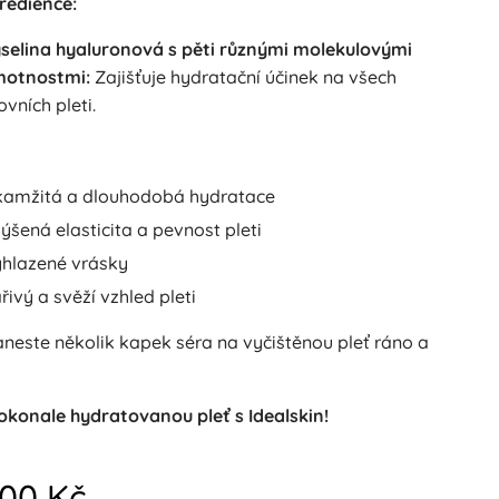
redience:
selina hyaluronová s pěti různými molekulovými
motnostmi:
Zajišťuje hydratační účinek na všech
ovních pleti.
amžitá a dlouhodobá hydratace
ýšená elasticita a pevnost pleti
hlazené vrásky
řivý a svěží vzhled pleti
neste několik kapek séra na vyčištěnou pleť ráno a
okonale hydratovanou pleť s Idealskin!
,00
Kč