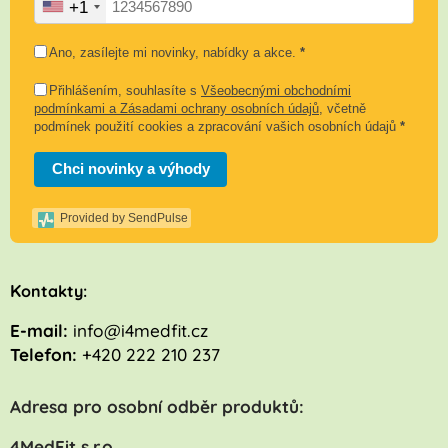
+1
Ano, zasílejte mi novinky, nabídky a akce.
*
Přihlášením, souhlasíte s
Všeobecnými obchodními
podmínkami a Zásadami ochrany osobních údajů
, včetně
podmínek použití cookies a zpracování vašich osobních údajů
*
Chci novinky a výhody
Provided by SendPulse
K
ontakty:
E-mail:
info@i4medfit.cz
Telefon:
+420 222 210 237
Adresa pro osobní odběr produktů:
4MedFit s.r.o.