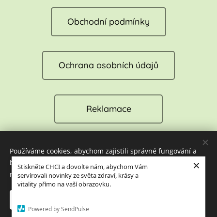
Obchodní podmínky
Ochrana osobních údajů
Reklamace
Používáme cookies, abychom zajistili správné fungování a
Cookies
×
bezpečnost našich stránek. Tím vám můžeme zajistit tu
Stiskněte CHCI a dovolte nám, abychom Vám
nejlepší zkušenost při jejich návštěvě.
servírovali novinky ze světa zdraví, krásy a
Jazyky
vitality přímo na vaší obrazovku.
Čeština
English
Přijmout nezbytné
Přijmout vše
Powered by SendPulse