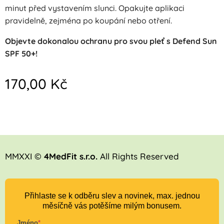
minut před vystavením slunci. Opakujte aplikaci
pravidelně, zejména po koupání nebo otření.
Objevte dokonalou ochranu pro svou pleť s Defend Sun
SPF 50+!
170,00
Kč
MMXXI ©
4MedFit s.r.o.
All Rights Reserved
Přihlaste se k odběru slev a novinek, max. jednou
měsíčně vás potěšíme milým bonusem.
Jméno
*