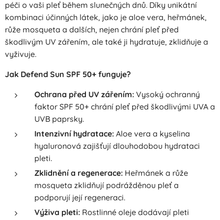
péči o vaši pleť během slunečných dnů. Díky unikátní
kombinaci účinných látek, jako je aloe vera, heřmánek,
růže mosqueta a dalších, nejen chrání pleť před
škodlivým UV zářením, ale také ji hydratuje, zklidňuje a
vyživuje.
Jak Defend Sun SPF 50+ funguje?
Ochrana před UV zářením:
Vysoký ochranný
faktor SPF 50+ chrání pleť před škodlivými UVA a
UVB paprsky.
Intenzivní hydratace:
Aloe vera a kyselina
hyaluronová zajišťují dlouhodobou hydrataci
pleti.
Zklidnění a regenerace:
Heřmánek a růže
mosqueta zklidňují podrážděnou pleť a
podporují její regeneraci.
Výživa pleti:
Rostlinné oleje dodávají pleti