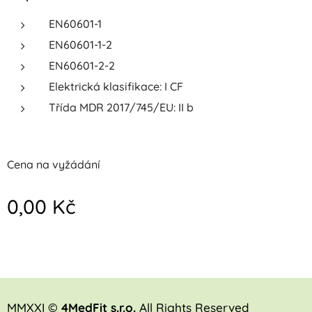
EN60601-1
EN60601-1-2
EN60601-2-2
Elektrická klasifikace: I CF
Třída MDR 2017/745/EU: II b
Cena na vyžádání
0,00
Kč
MMXXI ©
4MedFit s.r.o.
All Rights Reserved