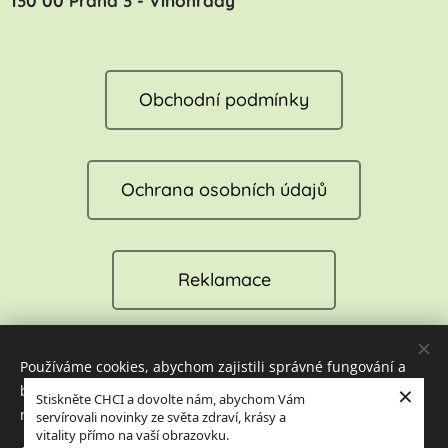
130 00 Praha 3 - Vinohrady
Obchodní podmínky
Ochrana osobních údajů
Reklamace
Používáme cookies, abychom zajistili správné fungování a
Cookies
×
bezpečnost našich stránek. Tím vám můžeme zajistit tu
Stiskněte CHCI a dovolte nám, abychom Vám
nejlepší zkušenost při jejich návštěvě.
servírovali novinky ze světa zdraví, krásy a
Jazyky
vitality přímo na vaší obrazovku.
Čeština
English