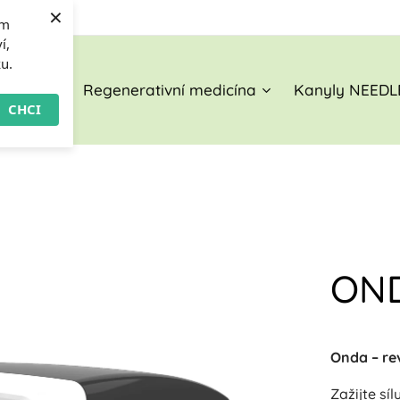
×
om
í,
ku.
O nás
Regenerativní medicína
Kanyly NEEDL
CHCI
ON
Onda – re
Zažijte sí