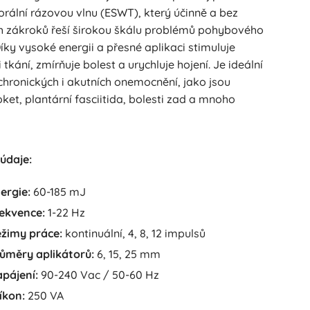
rální rázovou vlnu (ESWT), který účinně a bez
ch zákroků řeší širokou škálu problémů pohybového
íky vysoké energii a přesné aplikaci stimuluje
 tkání, zmírňuje bolest a urychluje hojení. Je ideální
chronických i akutních onemocnění, jako jsou
oket, plantární fasciitida, bolesti zad a mnoho
údaje:
ergie:
60-185 mJ
ekvence:
1-22 Hz
žimy práce:
kontinuální, 4, 8, 12 impulsů
ůměry aplikátorů:
6, 15, 25 mm
pájení:
90-240 Vac / 50-60 Hz
íkon:
250 VA