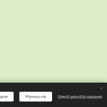
bytné
Přijmout vše
Otevřít pokročilá nastavení
Jazyky
Čeština
English