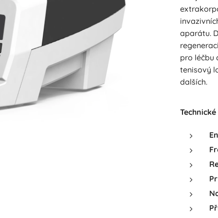
extrakorpo
invazivní
aparátu. D
regeneraci
pro léčbu 
tenisový l
dalších.
Technické 
En
Fr
Re
Pr
Na
Př