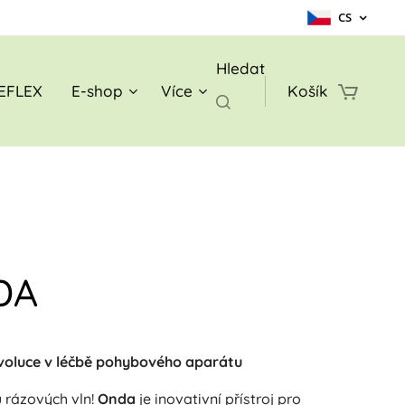
CS
Hledat
EFLEX
E-shop
Více
Košík
DA
voluce v léčbě pohybového aparátu
lu rázových vln!
Onda
je inovativní přístroj pro