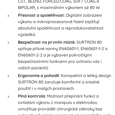
CUT, BLEND, FORCED COAG, SOFT COAG a
BIPOLAR, s maximálním výkonem až 80 W.
Přesnost a spolehlivost:
Digitální zobrazení
výkonu a mikroprocesorové řízení zajišťují
absolutní spolehlivost a reprodukovatelnost
výsledků.
Bezpečnost na prvním místě:
SURTRON 80
splňuje přísné normy EN60601-1, EN60601-1-2 a
EN60601-2-2 a je vybaven pokročilými
bezpečnostními funkcemi pro ochranu vás i
vašich pacientů.
Ergonomie a pohodlí:
Kompaktní a lehký design
SURTRON 80 zaručuje komfortní a snadné
použití i v malých prostorech.
Plná kontrola:
Možnost přepínání funkcí a
ovládání výkonu z manipulu s elektrodou
umožňuje provádět chirurgické zákroky bez