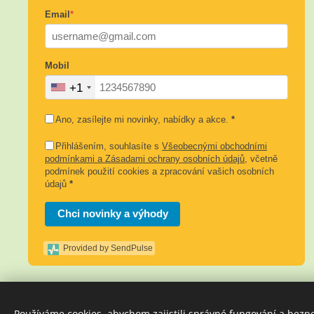
Email
*
Mobil
+1
Ano, zasílejte mi novinky, nabídky a akce.
*
Přihlášením, souhlasíte s
Všeobecnými obchodními
podmínkami a Zásadami ochrany osobních údajů
, včetně
podmínek použití cookies a zpracování vašich osobních
údajů
*
Chci novinky a výhody
Provided by SendPulse
Používáme cookies, abychom zajistili správné fungování a bezp