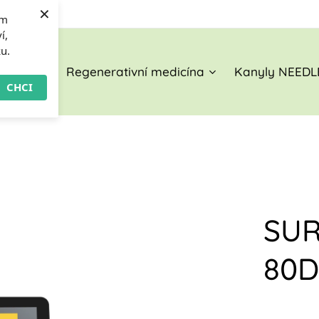
×
om
í,
ku.
O nás
Regenerativní medicína
Kanyly NEEDL
CHCI
SU
80