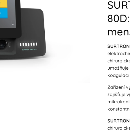
SUR
80D:
menš
SURTRON
elektrochi
chirurgic
umožňuje 
koagulaci
Zařízení v
zajišťuje 
mikrokontr
konstantn
SURTRON
chirurgic