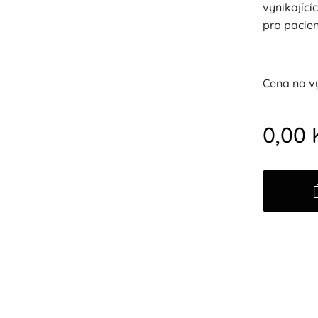
vynikajíc
pro pacien
Cena na v
0,00