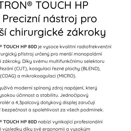
TRON® TOUCH HP
 Precizní nástroj pro
í chirurgické zákroky
® TOUCH HP 80D
je vysoce kvalitní radiofrekvenční
rurgický přístroj určený pro menší monopolární
ké zákroky. Díky svému multifunkčnímu selektoru
řezání (CUT), koagulaci řezné plochy (BLEND),
 (COAG) a mikrokoagulaci (MICRO).
yužívá moderní spínaný zdroj napájení, který
vysokou účinnost a stabilitu. Jednočipový
olér a 4,3palcový dotykový displej zaručují
í bezpečnost a spolehlivost za všech podmínek.
® TOUCH HP 80D
nabízí vynikající profesionální
ké výsledky díky své ergonomii a vysokým