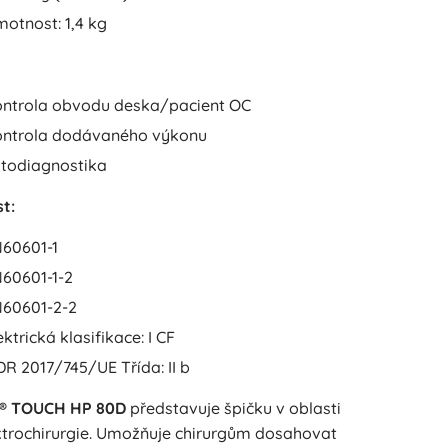
otnost: 1,4 kg
ntrola obvodu deska/pacient OC
ntrola dodávaného výkonu
todiagnostika
t:
60601-1
60601-1-2
60601-2-2
ektrická klasifikace: I CF
R 2017/745/UE Třída: II b
® TOUCH HP 80D
představuje špičku v oblasti
ktrochirurgie. Umožňuje chirurgům dosahovat