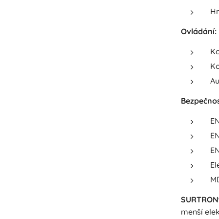
Hm
Ovládání:
Ko
Ko
Au
Bezpečnos
EN
EN
EN
El
MD
SURTRON
menší ele