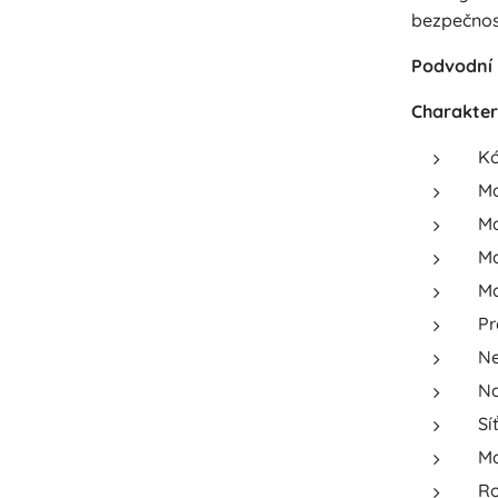
bezpečnos
Podvodní 
Charakteri
Kó
Ma
Ma
Ma
Ma
Pr
Ne
Na
Sí
Ma
Ro