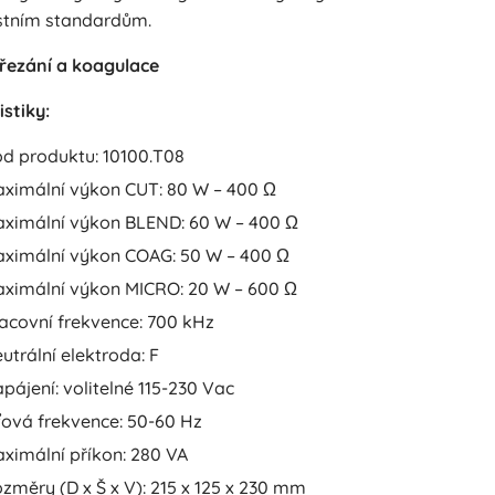
tním standardům.
řezání a koagulace
stiky:
d produktu: 10100.T08
ximální výkon CUT: 80 W – 400 Ω
ximální výkon BLEND: 60 W – 400 Ω
ximální výkon COAG: 50 W – 400 Ω
ximální výkon MICRO: 20 W – 600 Ω
acovní frekvence: 700 kHz
utrální elektroda: F
pájení: volitelné 115-230 Vac
ťová frekvence: 50-60 Hz
ximální příkon: 280 VA
změry (D x Š x V): 215 x 125 x 230 mm