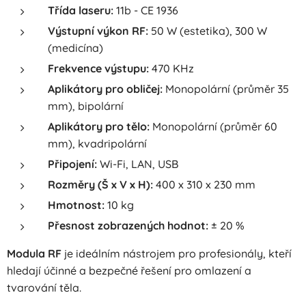
Třída laseru:
11b - CE 1936
Výstupní výkon RF:
50 W (estetika), 300 W
(medicína)
Frekvence výstupu:
470 KHz
Aplikátory pro obličej:
Monopolární (průměr 35
mm), bipolární
Aplikátory pro tělo:
Monopolární (průměr 60
mm), kvadripolární
Připojení:
Wi-Fi, LAN, USB
Rozměry (Š x V x H):
400 x 310 x 230 mm
Hmotnost:
10 kg
Přesnost zobrazených hodnot:
± 20 %
Modula RF
je ideálním nástrojem pro profesionály, kteří
hledají účinné a bezpečné řešení pro omlazení a
tvarování těla.