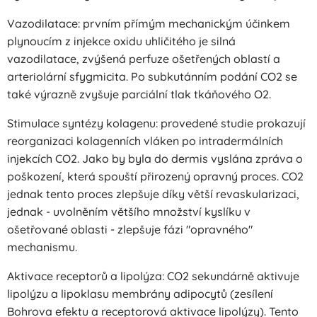
Vazodilatace: prvním přímým mechanickým účinkem
plynoucím z injekce oxidu uhličitého je silná
vazodilatace, zvýšená perfuze ošetřených oblastí a
arteriolární sfygmicita. Po subkutánním podání CO2 se
také výrazně zvyšuje parciální tlak tkáňového O2.
Stimulace syntézy kolagenu: provedené studie prokazují
reorganizaci kolagenních vláken po intradermálních
injekcích CO2. Jako by byla do dermis vyslána zpráva o
poškození, která spouští přirozený opravný proces. CO2
jednak tento proces zlepšuje díky větší revaskularizaci,
jednak - uvolněním většího množství kyslíku v
ošetřované oblasti - zlepšuje fázi "opravného"
mechanismu.
Aktivace receptorů a lipolýza: CO2 sekundárně aktivuje
lipolýzu a lipoklasu membrány adipocytů (zesílení
Bohrova efektu a receptorová aktivace lipolýzy). Tento