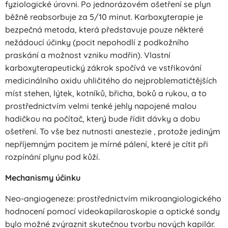
fyziologické úrovni. Po jednorázovém ošetření se plyn
běžně reabsorbuje za 5/10 minut. Karboxyterapie je
bezpečná metoda, která představuje pouze některé
nežádoucí účinky (pocit nepohodlí z podkožního
praskání a možnost vzniku modřin). Vlastní
karboxyterapeutický zákrok spočívá ve vstřikování
medicinálního oxidu uhličitého do nejproblematičtějších
míst stehen, lýtek, kotníků, břicha, boků a rukou, a to
prostřednictvím velmi tenké jehly napojené malou
hadičkou na počítač, který bude řídit dávky a dobu
ošetření. To vše bez nutnosti anestezie , protože jediným
nepříjemným pocitem je mírné pálení, které je cítit při
rozpínání plynu pod kůží.
Mechanismy účinku
Neo-angiogeneze: prostřednictvím mikroangiologického
hodnocení pomocí videokapilaroskopie a optické sondy
bylo možné zvýraznit skutečnou tvorbu nových kapilár.