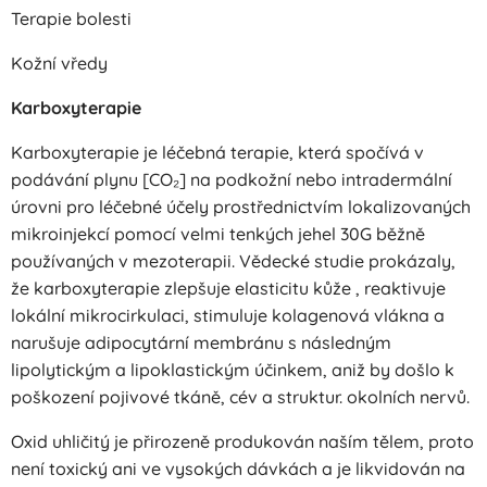
Terapie bolesti
Kožní vředy
Karboxyterapie
Karboxyterapie je léčebná terapie, která spočívá v
podávání plynu [CO₂] na podkožní nebo intradermální
úrovni pro léčebné účely prostřednictvím lokalizovaných
mikroinjekcí pomocí velmi tenkých jehel 30G běžně
používaných v mezoterapii. Vědecké studie prokázaly,
že karboxyterapie zlepšuje elasticitu kůže , reaktivuje
lokální mikrocirkulaci, stimuluje kolagenová vlákna a
narušuje adipocytární membránu s následným
lipolytickým a lipoklastickým účinkem, aniž by došlo k
poškození pojivové tkáně, cév a struktur. okolních nervů.
Oxid uhličitý je přirozeně produkován naším tělem, proto
není toxický ani ve vysokých dávkách a je likvidován na