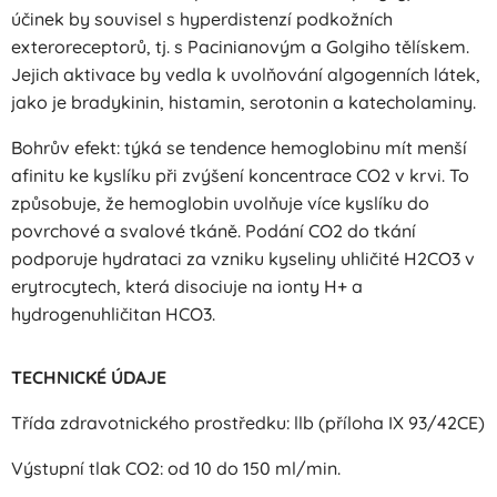
účinek by souvisel s hyperdistenzí podkožních
exteroreceptorů, tj. s Pacinianovým a Golgiho tělískem.
Jejich aktivace by vedla k uvolňování algogenních látek,
jako je bradykinin, histamin, serotonin a katecholaminy.
Bohrův efekt: týká se tendence hemoglobinu mít menší
afinitu ke kyslíku při zvýšení koncentrace CO2 v krvi. To
způsobuje, že hemoglobin uvolňuje více kyslíku do
povrchové a svalové tkáně. Podání CO2 do tkání
podporuje hydrataci za vzniku kyseliny uhličité H2CO3 v
erytrocytech, která disociuje na ionty H+ a
hydrogenuhličitan HCO3.
TECHNICKÉ ÚDAJE
Třída zdravotnického prostředku: llb (příloha IX 93/42CE)
Výstupní tlak CO2: od 10 do 150 ml/min.