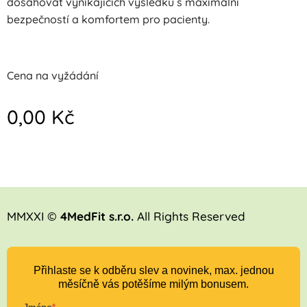
dosahovat vynikajících výsledků s maximální
bezpečností a komfortem pro pacienty.
Cena na vyžádání
0,00
Kč
MMXXI ©
4MedFit s.r.o.
All Rights Reserved
Přihlaste se k odběru slev a novinek, max. jednou
měsíčně vás potěšíme milým bonusem.