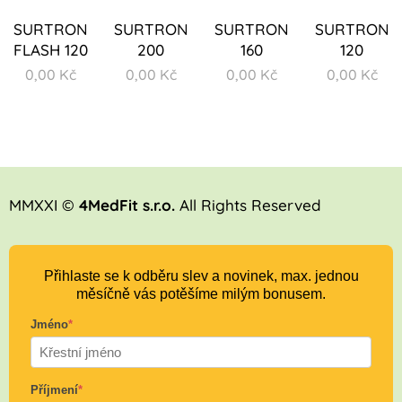
SURTRON
SURTRON
SURTRON
SURTRON
FLASH 120
200
160
120
0,00
Kč
0,00
Kč
0,00
Kč
0,00
Kč
MMXXI ©
4MedFit s.r.o.
All Rights Reserved
Přihlaste se k odběru slev a novinek, max. jednou
měsíčně vás potěšíme milým bonusem.
Jméno
*
Příjmení
*