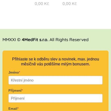
0,00
Kč
0,00
Kč
MMXXI ©
4MedFit s.r.o.
All Rights Reserved
Přihlaste se k odběru slev a novinek, max. jednou
měsíčně vás potěšíme milým bonusem.
Jméno
*
Příjmení
*
Email
*