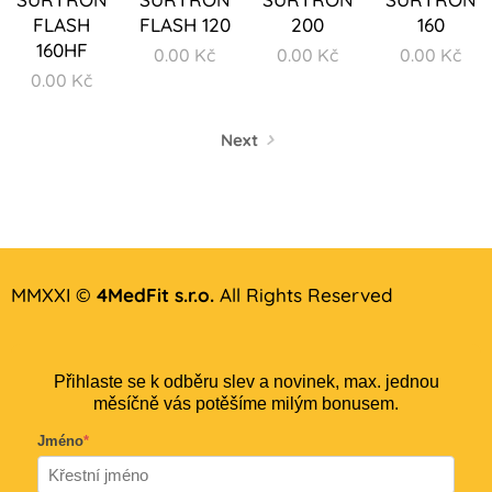
FLASH
FLASH 120
200
160
160HF
0.00
Kč
0.00
Kč
0.00
Kč
0.00
Kč
Next
MMXXI ©
4MedFit s.r.o.
All Rights Reserved
Přihlaste se k odběru slev a novinek, max. jednou
měsíčně vás potěšíme milým bonusem.
Jméno
*