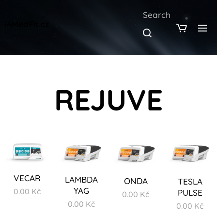
Search
i4MedFit.cz
REJUVE
VECAR
LAMBDA
ONDA
TESLA
YAG
0.00
Kč
PULSE
0.00
Kč
0.00
Kč
0.00
Kč