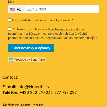
Mobil
+1
Ano, zasílejte mi novinky, nabídky a akce.
*
Přihlášením, souhlasíte s
Všeobecnými obchodními
podmínkami a Zásadami ochrany osobních údajů
, včetně
podmínek použití cookies a zpracování vašich osobních údajů
*
Chci novinky a výhody
Provided by SendPulse
Contact:
E-mail:
info@i4medfit.cz
Telefon:
+420 222 210 237, 777 797 027
Address:
4MedFit s.r.o.