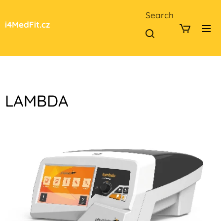
Search
i4MedFit.cz
LAMBDA