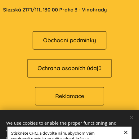
Slezská 2171/111,
130 00 Praha 3 - Vinohrady
Obchodní podmínky
Ochrana osobních údajů
Reklamace
We use cookies to enable the proper functioning and
Cookies
×
security of our website, and to offer you the best possible
Stiskněte CHCI a dovolte nám, abychom Vám
user experience.
servírovali novinky ze světa zdraví, krásy a
Languages