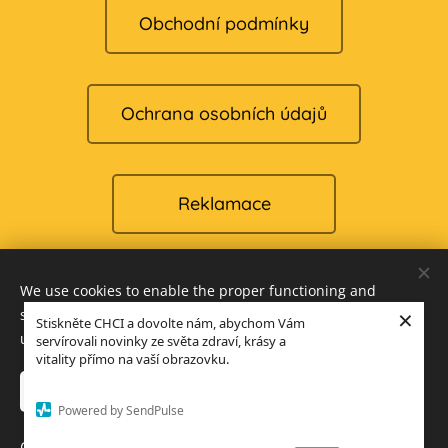
Obchodní podmínky
Ochrana osobních údajů
Reklamace
We use cookies to enable the proper functioning and
Cookies
×
security of our website, and to offer you the best possible
Stiskněte CHCI a dovolte nám, abychom Vám
user experience.
servírovali novinky ze světa zdraví, krásy a
Languages
vitality přímo na vaší obrazovku.
Čeština
English
Accept only necessary
Accept all
Powered by SendPulse
Add to cart
Open advanced settings