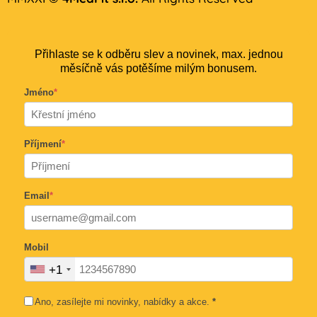
Přihlaste se k odběru slev a novinek, max. jednou
měsíčně vás potěšíme milým bonusem.
Jméno
*
Příjmení
*
Email
*
Mobil
+1
Ano, zasílejte mi novinky, nabídky a akce.
*