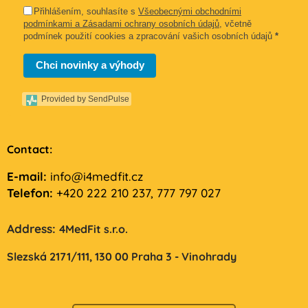
Přihlášením, souhlasíte s
Všeobecnými obchodními
podmínkami a Zásadami ochrany osobních údajů
, včetně
podmínek použití cookies a zpracování vašich osobních údajů
*
Chci novinky a výhody
Provided by SendPulse
Contact:
E-mail:
info@i4medfit.cz
Telefon:
+420 222 210 237, 777 797 027
Address:
4MedFit s.r.o.
Slezská 2171/111,
130 00 Praha 3 - Vinohrady