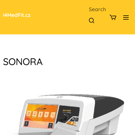
Search
i4MedFit.cz
SONORA