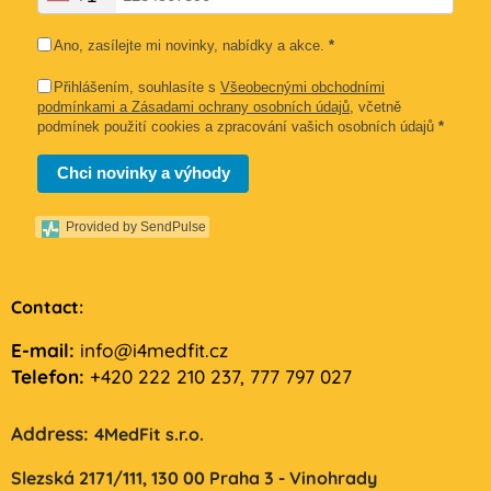
Ano, zasílejte mi novinky, nabídky a akce.
*
Přihlášením, souhlasíte s
Všeobecnými obchodními
podmínkami a Zásadami ochrany osobních údajů
, včetně
podmínek použití cookies a zpracování vašich osobních údajů
*
Chci novinky a výhody
Provided by SendPulse
Contact:
E-mail:
info@i4medfit.cz
Telefon:
+420 222 210 237, 777 797 027
Address:
4MedFit s.r.o.
Slezská 2171/111,
130 00 Praha 3 - Vinohrady