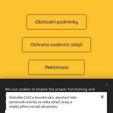
Obchodní podmínky
Ochrana osobních údajů
Reklamace
We use cookies to enable the proper functioning and
Cookies
×
security of our website, and to offer you the best possible
Stiskněte CHCI a dovolte nám, abychom Vám
user experience.
servírovali novinky ze světa zdraví, krásy a
Languages
vitality přímo na vaší obrazovku.
Čeština
English