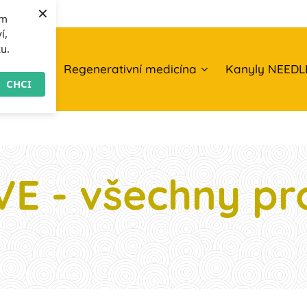
×
om
í,
ku.
O nás
Regenerativní medicína
Kanyly NEEDL
CHCI
VE - všechny pr