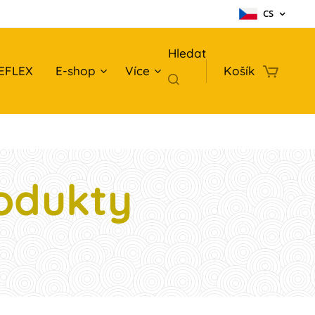
CS
Hledat
EFLEX
E-shop
Více
Košík
odukty