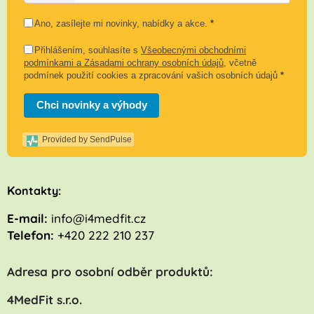
Ano, zasílejte mi novinky, nabídky a akce.
*
Přihlášením, souhlasíte s
Všeobecnými obchodními
podmínkami a Zásadami ochrany osobních údajů
, včetně
podmínek použití cookies a zpracování vašich osobních údajů
*
Chci novinky a výhody
Provided by SendPulse
K
ontakty:
E-mail:
info@i4medfit.cz
Telefon:
+420 222 210 237
Adresa pro osobní odběr produktů:
4MedFit s.r.o.