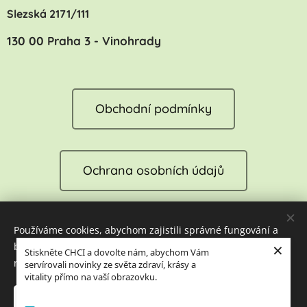
Slezská 2171/111
130 00 Praha 3 - Vinohrady
Obchodní podmínky
Ochrana osobních údajů
Používáme cookies, abychom zajistili správné fungování a
Reklamace
×
bezpečnost našich stránek. Tím vám můžeme zajistit tu
Stiskněte CHCI a dovolte nám, abychom Vám
nejlepší zkušenost při jejich návštěvě.
servírovali novinky ze světa zdraví, krásy a
vitality přímo na vaší obrazovku.
Cookies
Přijmout nezbytné
Přijmout vše