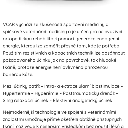
VCAR vychází ze zkušeností sportovní medicíny a
špičkové veterinární medicíny a je určen pro neinvazivní
ortopedickou rehabilitaci pomocí generace endogenní
energie, kterou lze zaměřit přesně tam, kde je potřeba.
Použitím rezistivních a kapacitních technik lze dosáhnout
požadovaného účinku jak na povrchové, tak hluboké
tkáně, protože energie není ovlivněna přirozenou
bariérou kůže.
Mezi účinky patří: – Intra- a extracelulární biostimulace –
Hypertermie – Hyperémie – Posttraumatický drenáž –
Silný relaxační účinek – Efektivní analgetický účinek
Nejmodernější technologie ve spojení s veterinárními
znalostmi umožňuje přímé ošetření obtížně přístupných
tkání, což vede k nejlepším výsledkům bez použití léků a