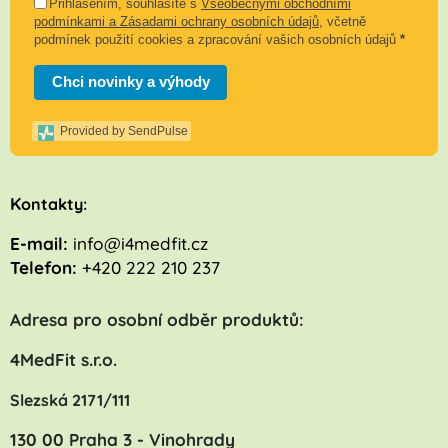
Přihlášením, souhlasíte s
Všeobecnými obchodními
podmínkami a Zásadami ochrany osobních údajů
, včetně
podmínek použití cookies a zpracování vašich osobních údajů
*
Chci novinky a výhody
Provided by SendPulse
K
ontakty:
E-mail:
info@i4medfit.cz
Telefon:
+420 222 210 237
Adresa pro osobní odběr produktů:
4MedFit s.r.o.
Slezská 2171/111
130 00 Praha 3 - Vinohrady