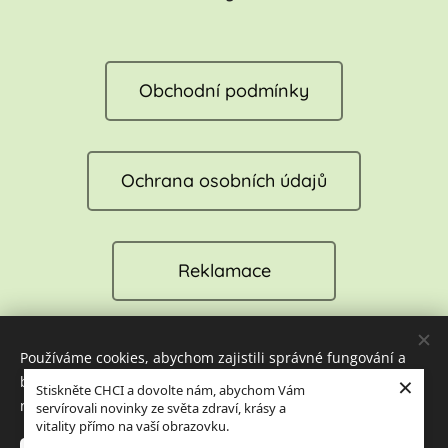
Obchodní podmínky
Ochrana osobních údajů
Reklamace
Používáme cookies, abychom zajistili správné fungování a
Cookies
×
bezpečnost našich stránek. Tím vám můžeme zajistit tu
Stiskněte CHCI a dovolte nám, abychom Vám
nejlepší zkušenost při jejich návštěvě.
servírovali novinky ze světa zdraví, krásy a
Jazyky
vitality přímo na vaší obrazovku.
Čeština
English