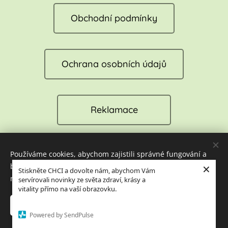
Obchodní podmínky
Ochrana osobních údajů
Reklamace
Používáme cookies, abychom zajistili správné fungování a
Cookies
×
bezpečnost našich stránek. Tím vám můžeme zajistit tu
Stiskněte CHCI a dovolte nám, abychom Vám
nejlepší zkušenost při jejich návštěvě.
servírovali novinky ze světa zdraví, krásy a
Jazyky
vitality přímo na vaší obrazovku.
Čeština
English
Přijmout nezbytné
Přijmout vše
Powered by SendPulse