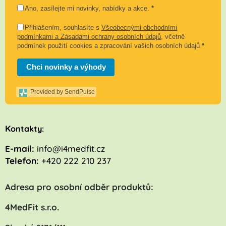
Ano, zasílejte mi novinky, nabídky a akce.
*
Přihlášením, souhlasíte s
Všeobecnými obchodními
podmínkami a Zásadami ochrany osobních údajů
, včetně
podmínek použití cookies a zpracování vašich osobních údajů
*
Chci novinky a výhody
Provided by SendPulse
K
ontakty:
E-mail:
info@i4medfit.cz
Telefon:
+420 222 210 237
Adresa pro osobní odběr produktů:
4MedFit s.r.o.