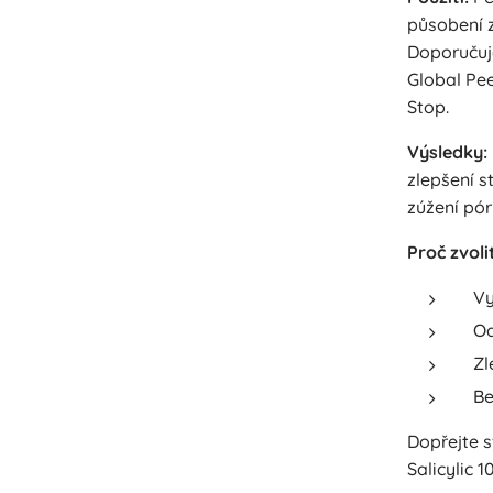
působení 
Doporučuj
Global Pee
Stop.
Výsledky:
zlepšení s
zúžení pór
Proč zvoli
Vy
Od
Zl
Be
Dopřejte s
Salicylic 