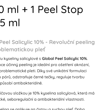
0 ml + 1 Peel Stop
25 ml
Peel Salicylic 10% - Revoluční peeling
oblematickou pleť
lu kyseliny salicylové s
Global Peel Salicylic 10%
.
ce účinný peeling je ideální pro ošetření aknózní,
roblematické pleti. Díky své unikátní formulaci
 pórů, odstraňuje černé tečky, reguluje tvorbu
působí antibakteriálně.
íčovou složkou je 10% kyselina salicylová, která má
cké, seboregulační a antibakteriální vlastnosti.
eling se aplikuje na čistou a suchou pleť. Doba