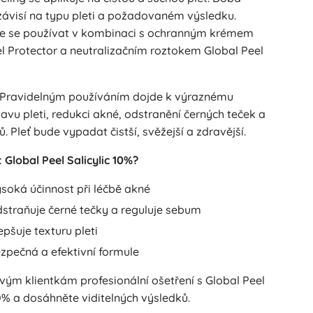
závisí na typu pleti a požadovaném výsledku.
e se používat v kombinaci s ochranným krémem
l Protector a neutralizačním roztokem Global Peel
Pravidelným používáním dojde k výraznému
tavu pleti, redukci akné, odstranění černých teček a
ů. Pleť bude vypadat čistší, svěžejší a zdravější.
t Global Peel Salicylic 10%?
soká účinnost při léčbě akné
straňuje černé tečky a reguluje sebum
epšuje texturu pleti
zpečná a efektivní formule
vým klientkám profesionální ošetření s Global Peel
10% a dosáhněte viditelných výsledků.