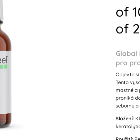
of 1
of 
Global 
pro pr
Objevte sí
Tento vyso
mastné a p
proniká do
sebumu a 
Složení:
Kl
keratolyti
Použití:
Pe