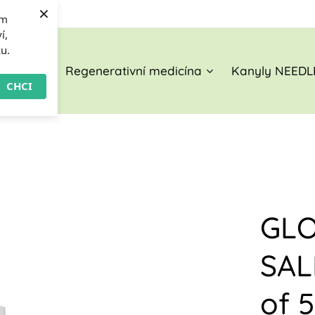
×
om
í,
ku.
O nás
Regenerativní medicína
Kanyly NEEDL
CHCI
GLO
SAL
of 5