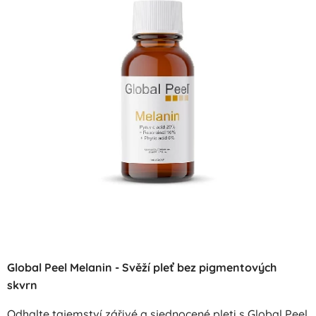
Global Peel Melanin - Svěží pleť bez pigmentových
skvrn
Odhalte tajemství zářivé a sjednocené pleti s Global Peel