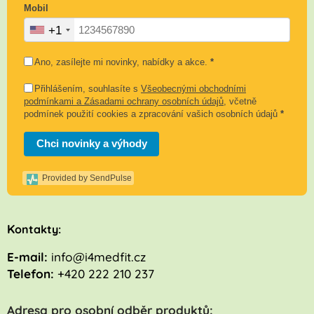
Mobil
+1
Ano, zasílejte mi novinky, nabídky a akce.
*
Přihlášením, souhlasíte s
Všeobecnými obchodními
podmínkami a Zásadami ochrany osobních údajů
, včetně
podmínek použití cookies a zpracování vašich osobních údajů
*
Chci novinky a výhody
Provided by SendPulse
K
ontakty:
E-mail:
info@i4medfit.cz
Telefon:
+420 222 210 237
Adresa pro osobní odběr produktů: