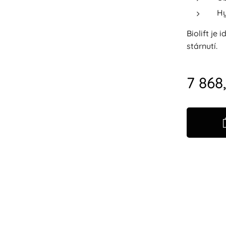
Hy
Biolift je
stárnutí.
7 868