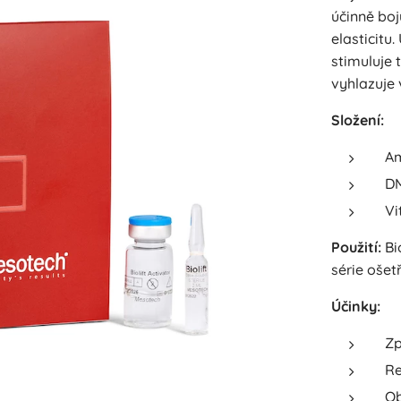
účinně boj
elasticitu
stimuluje 
vyhlazuje 
Složení:
Am
DM
Vi
Použití:
Bi
série ošet
Účinky:
Zp
Re
Ob