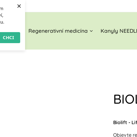
×
om
í,
ku.
O nás
Regenerativní medicína
Kanyly NEEDL
CHCI
BIO
Biolift - 
Objevte re