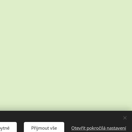
bytné
Přijmout vše
Otevřít pokročilá nastavení