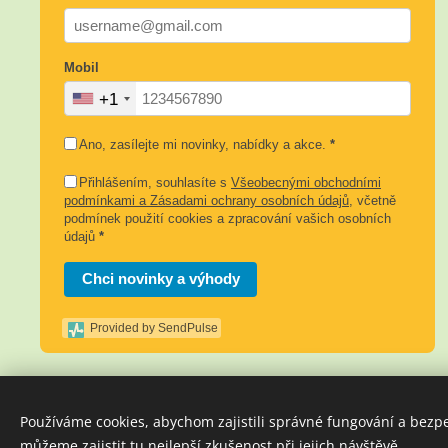
Mobil
+1
Ano, zasílejte mi novinky, nabídky a akce.
*
Přihlášením, souhlasíte s
Všeobecnými obchodními
podmínkami a Zásadami ochrany osobních údajů
, včetně
podmínek použití cookies a zpracování vašich osobních
údajů
*
Chci novinky a výhody
Provided by SendPulse
Používáme cookies, abychom zajistili správné fungování a bezp
můžeme zajistit tu nejlepší zkušenost při jejich návštěvě.