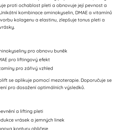
uje proti ochablost pleti a obnovuje její pevnost a
. Unikátní kombinace aminokyselin, DMAE a vitamínů
tvorbu kolagenu a elastinu, zlepšuje tonus pleti a
vrásky.
inokyseliny pro obnovu buněk
AE pro liftingový efekt
tamíny pro zářivý vzhled
olift se aplikuje pomocí mezoterapie. Doporučuje se
ření pro dosažení optimálních výsledků.
evnění a lifting pleti
dukce vrásek a jemných linek
nova kontury obličeje