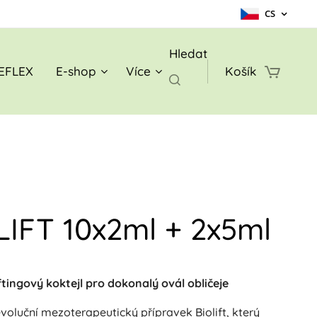
CS
Hledat
EFLEX
E-shop
Více
Košík
LIFT 10x2ml + 2x5ml
Liftingový koktejl pro dokonalý ovál obličeje
voluční mezoterapeutický přípravek Biolift, který