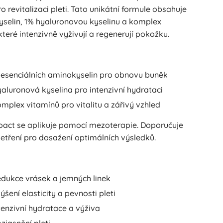
ro revitalizaci pleti. Tato unikátní formule obsahuje
yselin, 1% hyaluronovou kyselinu a komplex
které intenzivně vyživují a regenerují pokožku.
 esenciálních aminokyselin pro obnovu buněk
aluronová kyselina pro intenzivní hydrataci
mplex vitamínů pro vitalitu a zářivý vzhled
oact se aplikuje pomocí mezoterapie. Doporučuje
šetření pro dosažení optimálních výsledků.
dukce vrásek a jemných linek
ýšení elasticity a pevnosti pleti
tenzivní hydratace a výživa