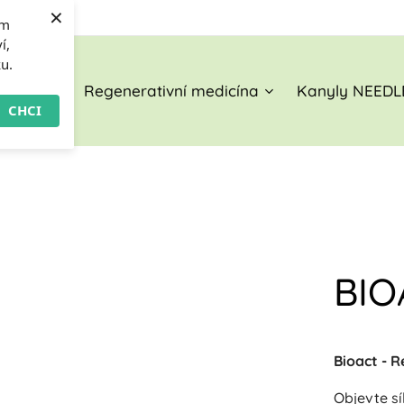
×
om
í,
ku.
O nás
Regenerativní medicína
Kanyly NEEDL
CHCI
BIO
Bioact - 
Objevte s