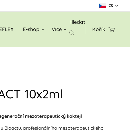
CS
Hledat
EFLEX
E-shop
Více
Košík
ACT 10x2ml
Regenerační mezoterapeutický koktejl
ílu Bioactu, profesionálního mezoterapeutického