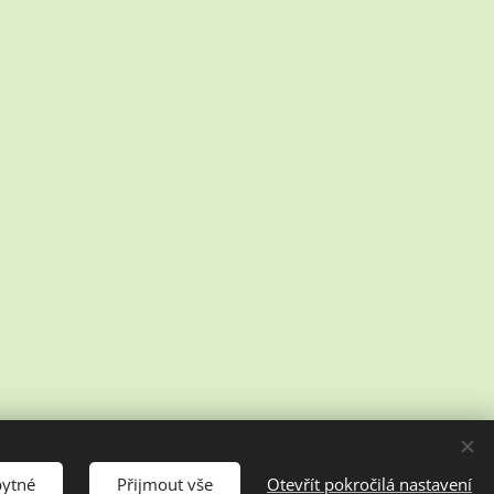
bytné
Přijmout vše
Otevřít pokročilá nastavení