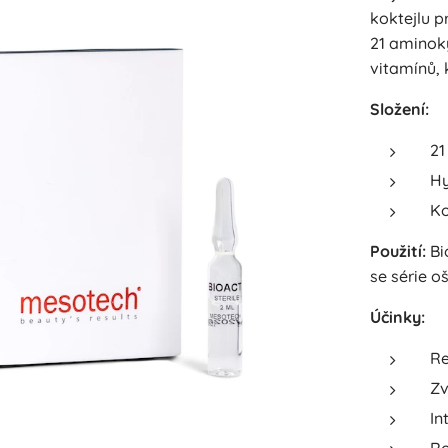
koktejlu p
21 aminok
vitamínů, 
Složení:
21
Hy
Ko
Použití:
Bi
se série o
Účinky:
Re
Zv
In