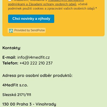
podmínkami a Zásadami ochrany osobních údajů
, včetně
podmínek použití cookies a zpracování vašich osobních údajů
*
Chci novinky a výhody
Provided by SendPulse
K
ontakty:
E-mail:
info@i4medfit.cz
Telefon:
+420 222 210 237
Adresa pro osobní odběr produktů:
4MedFit s.r.o.
Slezská 2171/111
130 00 Praha 3 - Vinohrady