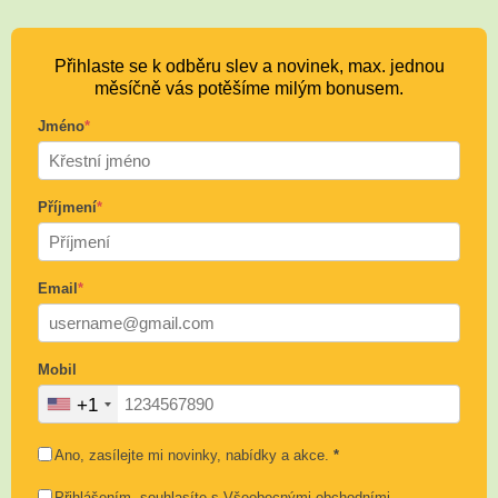
Přihlaste se k odběru slev a novinek, max. jednou
měsíčně vás potěšíme milým bonusem.
Jméno
*
Příjmení
*
Email
*
Mobil
+1
Ano, zasílejte mi novinky, nabídky a akce.
*
Přihlášením, souhlasíte s
Všeobecnými obchodními