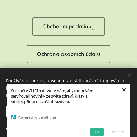
Obchodní podmínky
Ochrana osobních údajů
Používáme cookies, abychom zajistili správné fungování a
Reklamace
×
bezpečnost našich stránek. Tím vám můžeme zajistit tu
Stiskněte CHCI a dovolte nám, abychom Vám
nejlepší zkušenost při jejich návštěvě.
servírovali novinky ze světa zdraví, krásy a
vitality přímo na vaší obrazovku.
Cookies
Přijmout nezbytné
Přijmout vše
Powered by SendPulse
Jazyky
Otevřít pokročilá nastavení
Čeština
English
CHCI
Nechci