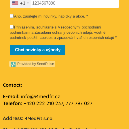
+1
Ano, zasílejte mi novinky, nabídky a akce.
*
Přihlášením, souhlasíte s
Všeobecnými obchodními
podmínkami a Zásadami ochrany osobních údajů
, včetně
podmínek použití cookies a zpracování vašich osobních údajů
*
Chci novinky a výhody
Provided by SendPulse
Contact:
E-mail:
info@i4medfit.cz
Telefon:
+420 222 210 237, 777 797 027
Address:
4MedFit s.r.o.