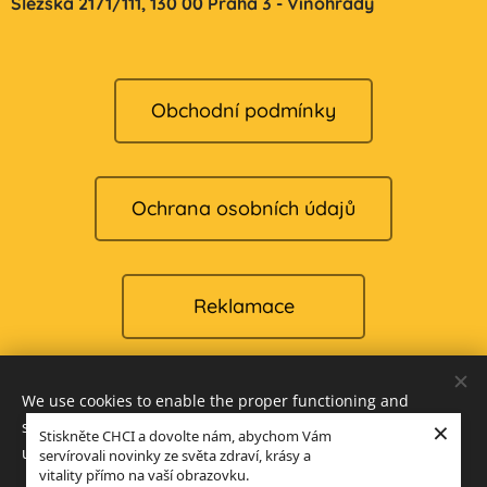
Slezská 2171/111,
130 00 Praha 3 - Vinohrady
Obchodní podmínky
Ochrana osobních údajů
Reklamace
We use cookies to enable the proper functioning and
Cookies
×
security of our website, and to offer you the best possible
Stiskněte CHCI a dovolte nám, abychom Vám
user experience.
servírovali novinky ze světa zdraví, krásy a
Languages
vitality přímo na vaší obrazovku.
Čeština
English