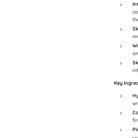
In
ca
th
Sk
im
Wr
an
Sk
in
Key Ingred
Hy
wr
Co
fi
Pl