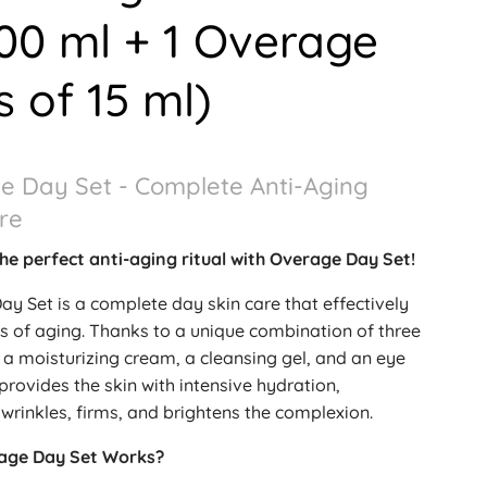
100 ml + 1 Overage
s of 15 ml)
e Day Set - Complete Anti-Aging
re
he perfect anti-aging ritual with Overage Day Set!
y Set is a complete day skin care that effectively
ns of aging. Thanks to a unique combination of three
 a moisturizing cream, a cleansing gel, and an eye
 provides the skin with intensive hydration,
rinkles, firms, and brightens the complexion.
age Day Set Works?