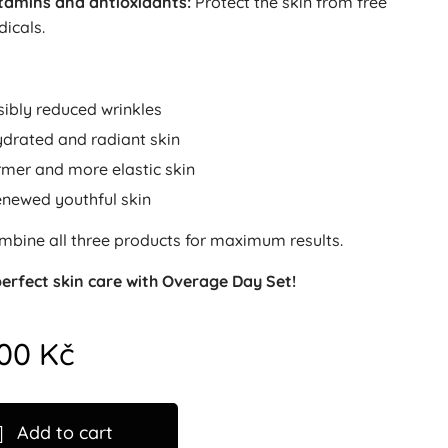
tamins and antioxidants:
Protect the skin from free
dicals.
sibly reduced wrinkles
drated and radiant skin
rmer and more elastic skin
newed youthful skin
bine all three products for maximum results.
perfect skin care with Overage Day Set!
.00
Kč
Add to cart