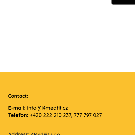
Contact:
E-mail:
info@i4medfit.cz
Telefon:
+420 222 210 237, 777 797 027
Address:
4MedFit s.r.o.