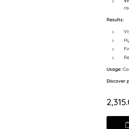
Vi
ra
Results:
Vi
Hy
Fi
Re
Usage:
Com
Discover 
2,315