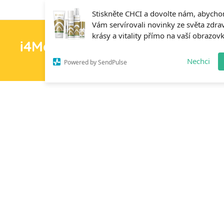
Stiskněte CHCI a dovolte nám, abych
Vám servírovali novinky ze světa zdrav
krásy a vitality přímo na vaší obrazov
i4MedFit.cz
H
Nechci
Powered by SendPulse