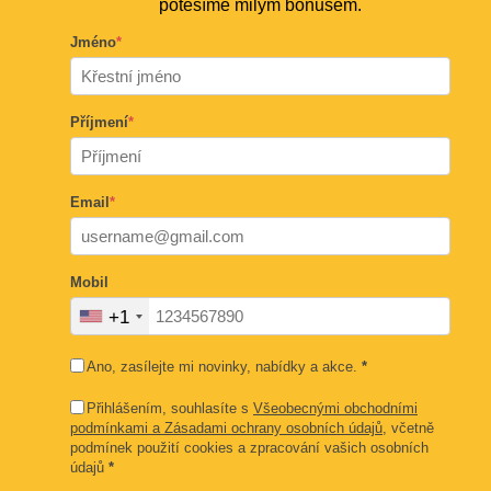
potěšíme milým bonusem.
Jméno
*
Příjmení
*
Email
*
Mobil
+1
Ano, zasílejte mi novinky, nabídky a akce.
*
Přihlášením, souhlasíte s
Všeobecnými obchodními
podmínkami a Zásadami ochrany osobních údajů
, včetně
podmínek použití cookies a zpracování vašich osobních
údajů
*