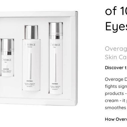
of 
Eye
Overag
Skin Ca
Discover t
Overage Da
fights sig
products -
cream - it
smoothes w
How Over