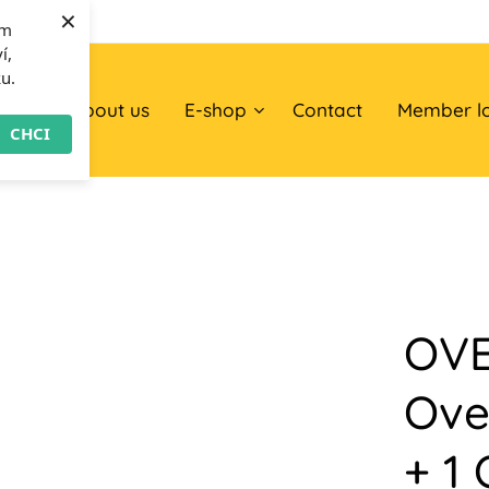
×
om
í,
ku.
ome
About us
E-shop
Contact
Member l
CHCI
OVE
Ove
+ 1