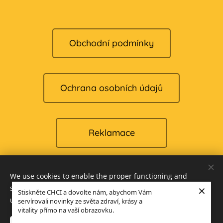
Obchodní podmínky
Ochrana osobních údajů
Reklamace
We use cookies to enable the proper functioning and
Cookies
×
security of our website, and to offer you the best possible
Stiskněte CHCI a dovolte nám, abychom Vám
user experience.
servírovali novinky ze světa zdraví, krásy a
Languages
vitality přímo na vaší obrazovku.
Čeština
English