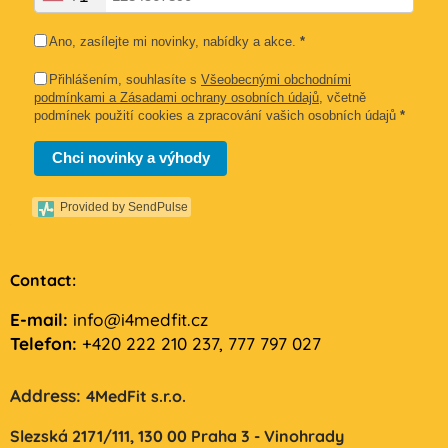
Ano, zasílejte mi novinky, nabídky a akce.
*
Přihlášením, souhlasíte s
Všeobecnými obchodními
podmínkami a Zásadami ochrany osobních údajů
, včetně
podmínek použití cookies a zpracování vašich osobních údajů
*
Chci novinky a výhody
Provided by SendPulse
Contact:
E-mail:
info@i4medfit.cz
Telefon:
+420 222 210 237, 777 797 027
Address:
4MedFit s.r.o.
Slezská 2171/111,
130 00 Praha 3 - Vinohrady