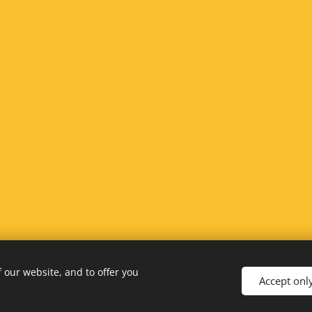
 our website, and to offer you
Accept onl