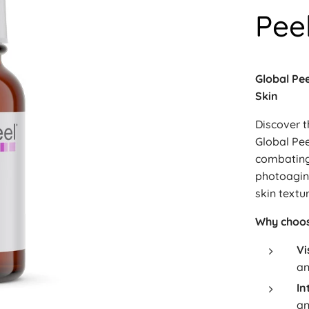
Pee
Global Pee
Skin
Discover t
Global Pee
combating
photoagin
skin textur
Why choos
Vi
an
In
an