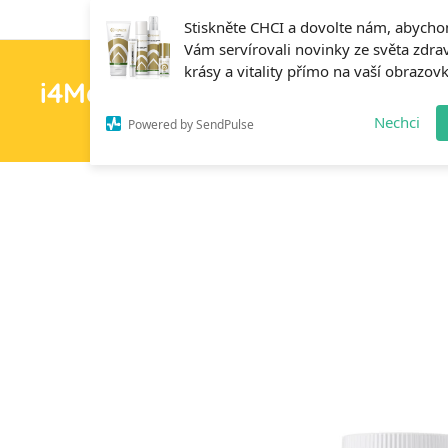
Stiskněte CHCI a dovolte nám, abych
Vám servírovali novinky ze světa zdrav
krásy a vitality přímo na vaší obrazov
i4MedFit.cz
H
Nechci
Powered by SendPulse