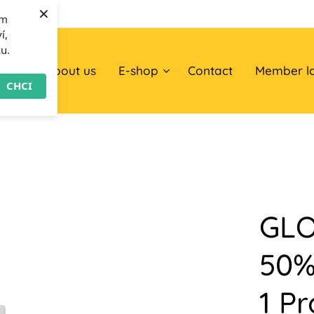
×
om
í,
ku.
ome
About us
E-shop
Contact
Member l
CHCI
GLO
50%
1 Pr