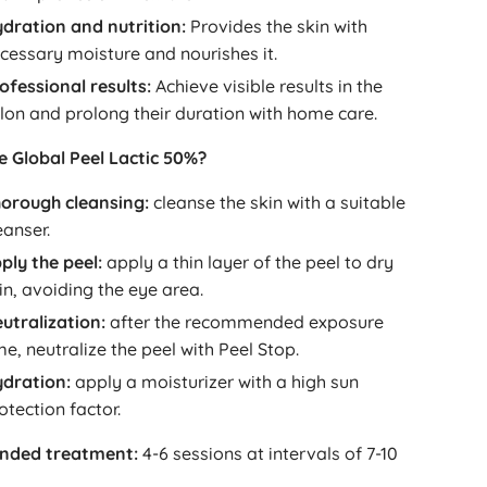
dration and nutrition:
Provides the skin with
cessary moisture and nourishes it.
ofessional results:
Achieve visible results in the
lon and prolong their duration with home care.
e Global Peel Lactic 50%?
orough cleansing:
cleanse the skin with a suitable
eanser.
ply the peel:
apply a thin layer of the peel to dry
in, avoiding the eye area.
utralization:
after the recommended exposure
me, neutralize the peel with Peel Stop.
dration:
apply a moisturizer with a high sun
otection factor.
ded treatment:
4-6 sessions at intervals of 7-10