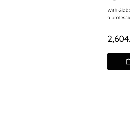
With Globa
a professi
2,604