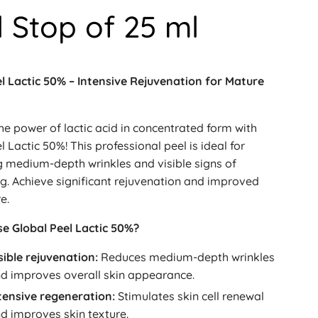
l Stop of 25 ml
l Lactic 50% – Intensive Rejuvenation for Mature
he power of lactic acid in concentrated form with
l Lactic 50%! This professional peel is ideal for
 medium-depth wrinkles and visible signs of
g. Achieve significant rejuvenation and improved
e.
e Global Peel Lactic 50%?
sible rejuvenation:
Reduces medium-depth wrinkles
d improves overall skin appearance.
tensive regeneration:
Stimulates skin cell renewal
d improves skin texture.