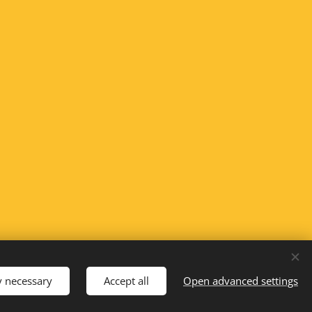
y necessary
Accept all
Open advanced settings
Languages
Čeština
English