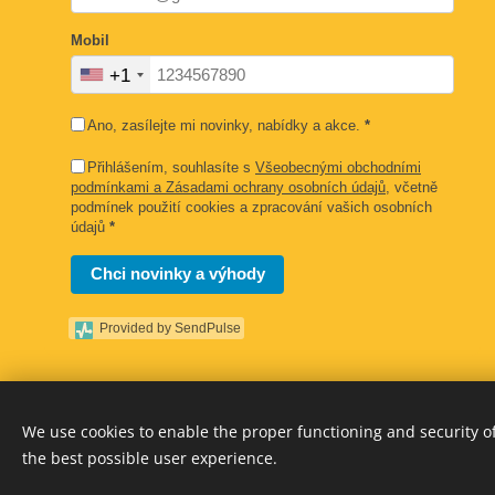
Mobil
+1
Ano, zasílejte mi novinky, nabídky a akce.
*
Přihlášením, souhlasíte s
Všeobecnými obchodními
podmínkami a Zásadami ochrany osobních údajů
, včetně
podmínek použití cookies a zpracování vašich osobních
údajů
*
Chci novinky a výhody
Provided by SendPulse
We use cookies to enable the proper functioning and security of
the best possible user experience.
Cookies