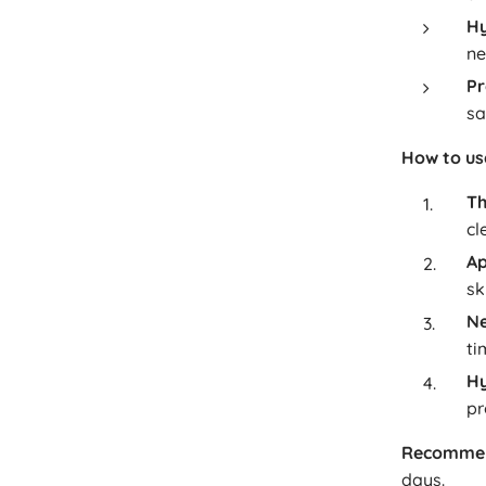
Hy
ne
Pr
sa
How to us
Th
cl
Ap
sk
Ne
ti
Hy
pr
Recommen
days.