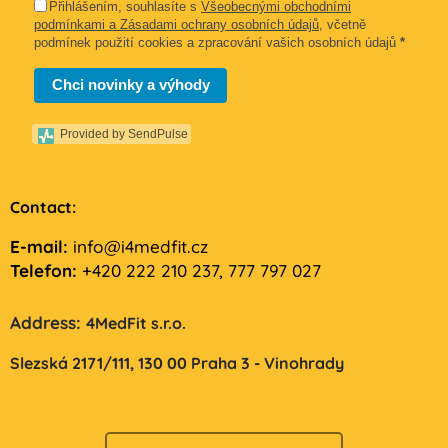
Přihlášením, souhlasíte s
Všeobecnými obchodními
podmínkami a Zásadami ochrany osobních údajů
, včetně
podmínek použití cookies a zpracování vašich osobních údajů
*
Chci novinky a výhody
Provided by SendPulse
Contact:
E-mail:
info@i4medfit.cz
Telefon:
+420 222 210 237, 777 797 027
Address:
4MedFit s.r.o.
Slezská 2171/111,
130 00 Praha 3 - Vinohrady