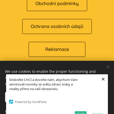
Obchodní podmínky
Ochrana osobních údajů
Reklamace
We use cookies to enable the proper functioning and
Cookies
×
security of our website, and to offer you the best possible
Stiskněte CHCI a dovolte nám, abychom Vám
user experience.
servírovali novinky ze světa zdraví, krásy a
Languages
vitality přímo na vaší obrazovku.
Čeština
English
Accept only necessary
Accept all
Powered by SendPulse
Add to cart
Open advanced settings