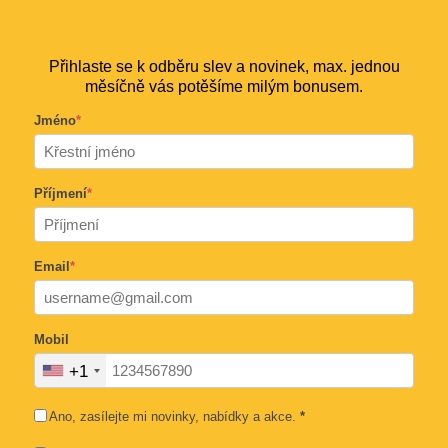
Přihlaste se k odběru slev a novinek, max. jednou
měsíčně vás potěšíme milým bonusem.
Jméno
*
Příjmení
*
Email
*
Mobil
+1
Ano, zasílejte mi novinky, nabídky a akce.
*