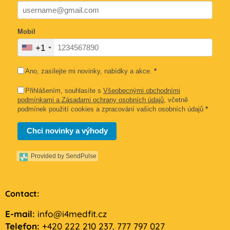
Mobil
+1
Ano, zasílejte mi novinky, nabídky a akce.
*
Přihlášením, souhlasíte s
Všeobecnými obchodními
podmínkami a Zásadami ochrany osobních údajů
, včetně
podmínek použití cookies a zpracování vašich osobních údajů
*
Chci novinky a výhody
Provided by SendPulse
Contact:
E-mail:
info@i4medfit.cz
Telefon:
+420 222 210 237, 777 797 027