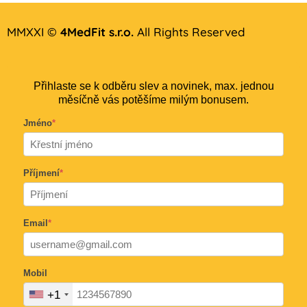
MMXXI ©
4MedFit s.r.o.
All Rights Reserved
Přihlaste se k odběru slev a novinek, max. jednou
měsíčně vás potěšíme milým bonusem.
Jméno
*
Příjmení
*
Email
*
Mobil
+1