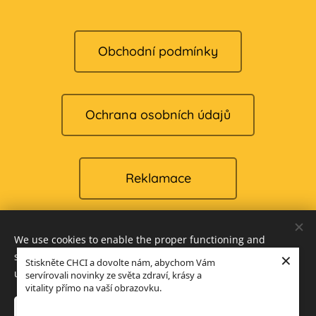
Obchodní podmínky
Ochrana osobních údajů
Reklamace
We use cookies to enable the proper functioning and
Cookies
×
security of our website, and to offer you the best possible
Stiskněte CHCI a dovolte nám, abychom Vám
user experience.
servírovali novinky ze světa zdraví, krásy a
Languages
vitality přímo na vaší obrazovku.
Čeština
English
Accept only necessary
Accept all