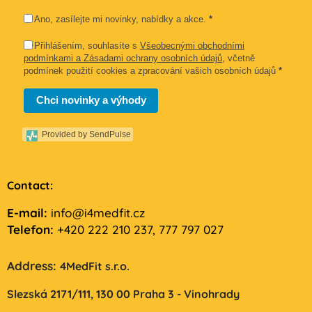
Ano, zasílejte mi novinky, nabídky a akce.
*
Přihlášením, souhlasíte s
Všeobecnými obchodními
podmínkami a Zásadami ochrany osobních údajů
, včetně
podmínek použití cookies a zpracování vašich osobních údajů
*
Chci novinky a výhody
Provided by SendPulse
Contact:
E-mail:
info@i4medfit.cz
Telefon:
+420 222 210 237, 777 797 027
Address:
4MedFit s.r.o.
Slezská 2171/111,
130 00 Praha 3 - Vinohrady