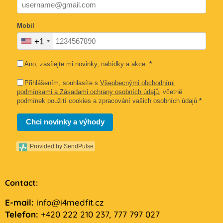
Mobil
+1
Ano, zasílejte mi novinky, nabídky a akce.
*
Přihlášením, souhlasíte s
Všeobecnými obchodními
podmínkami a Zásadami ochrany osobních údajů
, včetně
podmínek použití cookies a zpracování vašich osobních údajů
*
Chci novinky a výhody
Provided by SendPulse
Contact:
E-mail:
info@i4medfit.cz
Telefon:
+420 222 210 237, 777 797 027