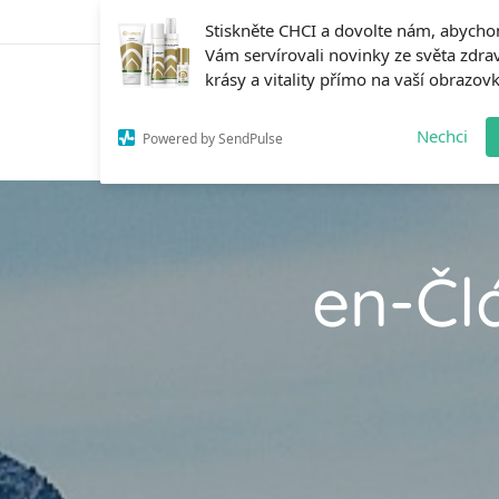
Stiskněte CHCI a dovolte nám, abych
Vám servírovali novinky ze světa zdrav
krásy a vitality přímo na vaší obrazov
i4MedFit.cz
H
Nechci
Powered by SendPulse
en-Čl