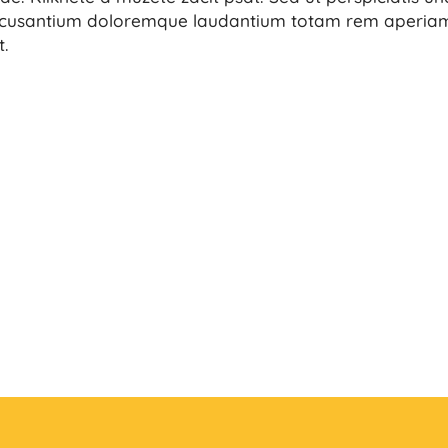
accusantium doloremque laudantium totam rem aperia
t.