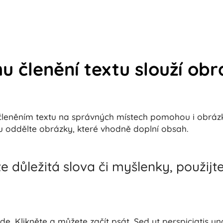
mu členění textu slouží ob
leněním textu na správných místech pomohou i obrázk
 oddělte obrázky, které vhodně doplní obsah.
e důležitá slova či myšlenky, použijt
de. Klikněte a můžete začít psát. Sed ut perspiciatis u