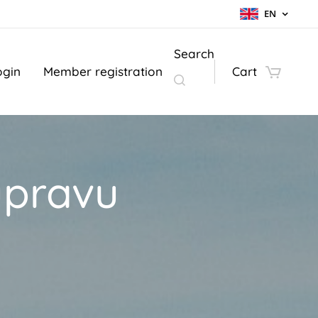
EN
Search
ogin
Member registration
Cart
úpravu