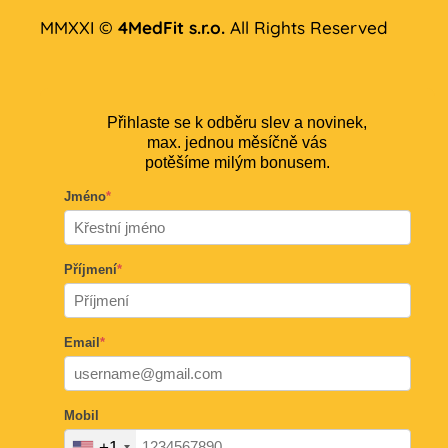
MMXXI ©
4MedFit s.r.o.
All Rights Reserved
Přihlaste se k odběru slev a novinek,
max. jednou měsíčně vás
potěšíme milým bonusem.
Jméno
*
Příjmení
*
Email
*
Mobil
+1