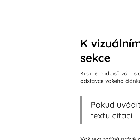
K vizuální
sekce
Kromě nadpisů vám s č
odstavce vašeho článku
Pokud uvádít
textu citaci.
Váš text začíná právě z