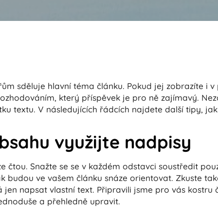
ům sděluje hlavní téma článku. Pokud jej zobrazíte i v
ozhodováním, který příspěvek je pro ně zajímavý. Ne
tku textu. V následujících řádcích najdete další tipy, ja
obsahu využijte nadpisy
ze čtou. Snažte se se v každém odstavci soustředit pou
ak budou ve vašem článku snáze orientovat. Zkuste ta
jen napsat vlastní text. Připravili jsme pro vás kostru č
ednoduše a přehledně upravit.