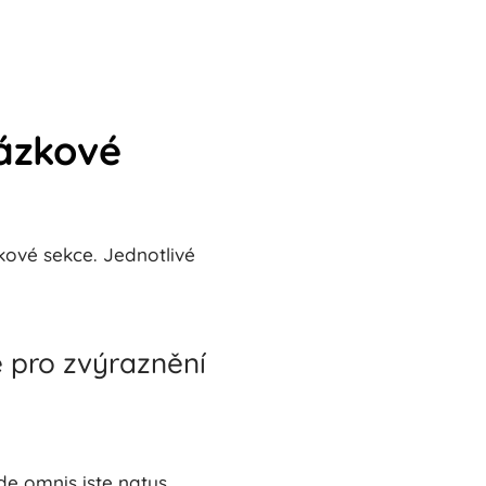
rázkové
ové sekce. Jednotlivé
e pro zvýraznění
nde omnis iste natus