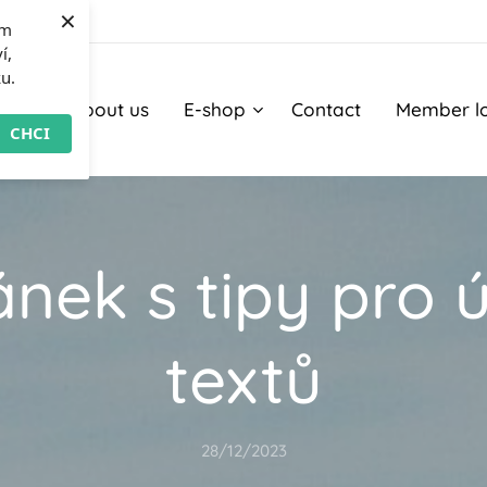
×
om
í,
ku.
ome
About us
E-shop
Contact
Member l
CHCI
ánek s tipy pro 
textů
28/12/2023