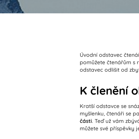
Úvodní odstavec čtenář
pomůžete čtenářům s r
odstavec odlišit od zby
K členění 
Kratší odstavce se sná
myšlenku, čtenáři se p
části
. Teď už vám zbývá 
můžete své příspěvky j