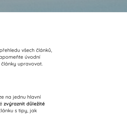
 přehledu všech článků,
zapomeňte úvodní
k články upravovat.
ze na jednu hlavní
ké
zvýraznit důležité
lánku s tipy, jak