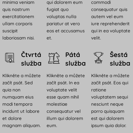
minima veniam
qui dolorem eum
commodi
quis nostrum
fugiat quo
consequatur quis
exercitationem
voluptas nulla
autem vel eum
ullam corporis
pariatur at vero
iure reprehenderit
suscipit
eos et accusamus
qui in ea voluptate
laboriosam nisi.
et.
velit.
Čtvrtá
Pátá
Šestá
služba
služba
služba
Klikněte a můžete
Klikněte a můžete
Klikněte a můžete
začít psát. Sed
začít psát. In ea
začít psát. Eos qui
quia non
voluptate velit
ratione
numquam eius
esse quam nihil
voluptatem sequi
modi tempora
molestiae
nesciunt neque
incidunt ut labore
consequatur vel
porro quisquam
et dolore
illum qui dolorem
est qui dolorem
magnam aliquam.
eum.
ipsum quia dolor.