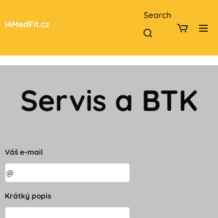
Search
i4MedFit.cz
Servis a BTK
Váš e-mail
Krátký popis