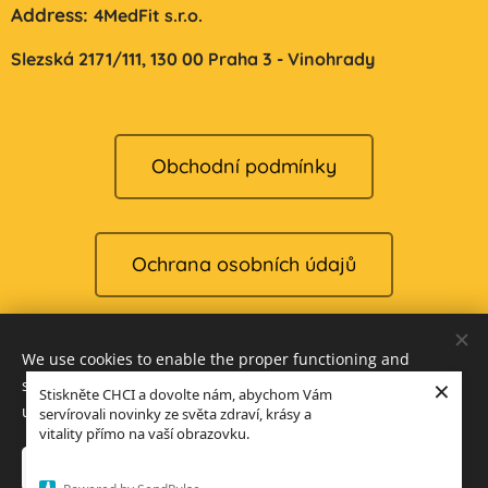
Address:
4MedFit s.r.o.
Slezská 2171/111,
130 00 Praha 3 - Vinohrady
Obchodní podmínky
Ochrana osobních údajů
We use cookies to enable the proper functioning and
Reklamace
×
security of our website, and to offer you the best possible
Stiskněte CHCI a dovolte nám, abychom Vám
user experience.
servírovali novinky ze světa zdraví, krásy a
vitality přímo na vaší obrazovku.
Cookies
Accept only necessary
Accept all