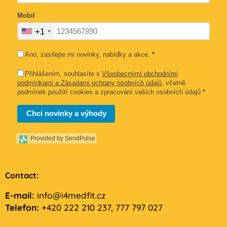
Mobil
+1
Ano, zasílejte mi novinky, nabídky a akce.
*
Přihlášením, souhlasíte s
Všeobecnými obchodními
podmínkami a Zásadami ochrany osobních údajů
, včetně
podmínek použití cookies a zpracování vašich osobních údajů
*
Chci novinky a výhody
Provided by SendPulse
Contact:
E-mail:
info@i4medfit.cz
Telefon:
+420 222 210 237, 777 797 027