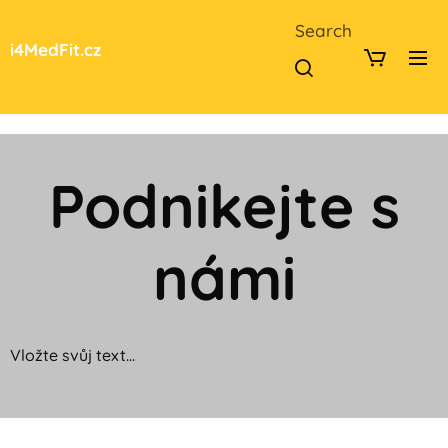
Search
i4MedFit.cz
Podnikejte s
námi
Vložte svůj text...