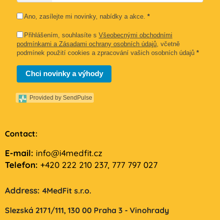
Ano, zasílejte mi novinky, nabídky a akce.
*
Přihlášením, souhlasíte s
Všeobecnými obchodními
podmínkami a Zásadami ochrany osobních údajů
, včetně
podmínek použití cookies a zpracování vašich osobních údajů
*
Chci novinky a výhody
Provided by SendPulse
Contact:
E-mail:
info@i4medfit.cz
Telefon:
+420 222 210 237, 777 797 027
Address:
4MedFit s.r.o.
Slezská 2171/111,
130 00 Praha 3 - Vinohrady